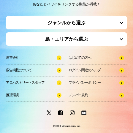
あなたとハワイをリンクする機能が満載！
ジャンルから選ぶ
島・エリアから選ぶ
運営会社
はじめての方へ
広告掲載について
ログイン関連のヘルプ
アロハストリートスタッフ
プライバシーポリシー
推奨環境
メンバー規約
© 2001 Wincubic.com, Inc.