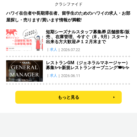
クラシファイド
ハワイ在住者や長期滞在者、留学生のためのハワイの求人・お部
屋探し・売ります/買います情報が満載!
短期シーズナルスタッフ募集🎁 店舗接客/販
売 、在庫管理、今すぐ（8，9月）スタート
出来る方大歓迎🎉１２月末まで
求人
2026.07.22
レストランGM（ジェネラルマネージャー）
募集✨✨新規レストランオープニング🍽️✨✨
求人
2026.06.11
もっと見る