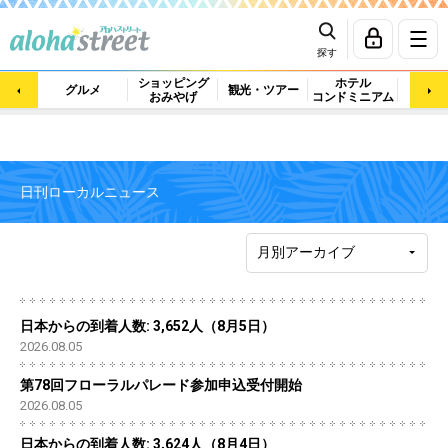
探す
ショッピング
ホテル
ビュ
グルメ
観光・ツアー
おみやげ
コンドミニアム
マッ
日刊ローカルニュース
日本からの到着人数: 3,652人（8月5日）
2026.08.05
第78回フローラルパレード参加申込受付開始
2026.08.05
日本からの到着人数: 3,624人（8月4日）