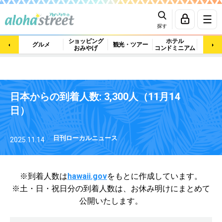
探す
ショッピング
ホテル
ビュ
グルメ
観光・ツアー
おみやげ
コンドミニアム
マッ
日本からの到着人数: 3,300人（11月14
日）
日刊ローカルニュース
2025.11.14
※到着人数は
hawaii.gov
をもとに作成しています。
※土・日・祝日分の到着人数は、
お休み明けにまとめて
公開いたします。