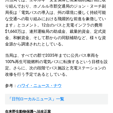
り組んでおり、ホノルル市郡交通局のジョン・ヌーチ副
局長は「電気バスの導入は、州の環境に優しく持続可能
な交通への取り組みにおける飛躍的な前進を象徴してい
ます」とコメント。12台のバスと充電インフラの費用
$1,660万は、連邦運輸局の助成金、裁量的資金、定式資
金、和解資金、そして郡からの同額補助など、様々な資
金源から調達されたとしている。
当局は、すべての郡で2035年までに公共バス車両を
100%再生可能燃料の電気バスに転換するという目標を設
定。さらに、次の段階でバス施設と充電ステーションの
改修を行う予定であるとしている。
参考：
ハワイ・ニュース・ナウ
「日刊ローカルニュース」一覧
在来野生動物保護へ法改正案