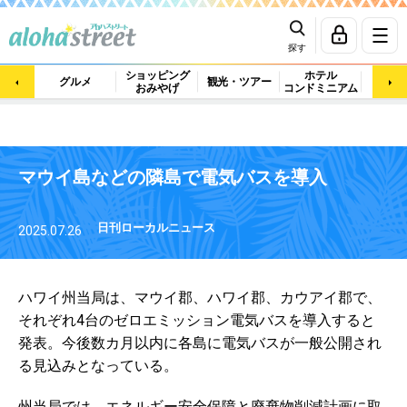
探す
ショッピング
ホテル
ビュ
グルメ
観光・ツアー
おみやげ
コンドミニアム
マッ
マウイ島などの隣島で電気バスを導入
日刊ローカルニュース
2025.07.26
ハワイ州当局は、マウイ郡、ハワイ郡、カウアイ郡で、
それぞれ4台のゼロエミッション電気バスを導入すると
発表。今後数カ月以内に各島に電気バスが一般公開され
る見込みとなっている。
州当局では、エネルギー安全保障と廃棄物削減計画に取