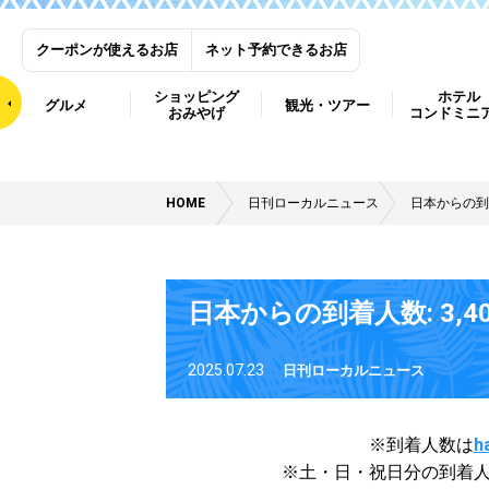
クーポンが使えるお店
ネット予約できるお店
ショッピング
ホテル
グルメ
観光・ツアー
おみやげ
コンドミニ
HOME
日刊ローカルニュース
日本からの到着
日本からの到着人数: 3,4
2025.07.23
日刊ローカルニュース
※到着人数は
h
※土・日・祝日分の到着