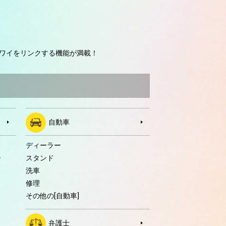
ワイをリンクする機能が満載！
自動車
ディーラー
ー
スタンド
洗車
修理
その他の[自動車]
弁護士