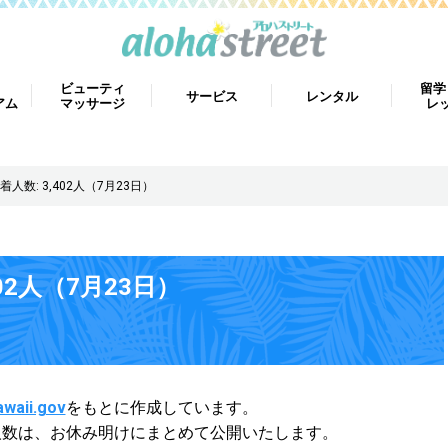
ビューティ
留学
サービス
レンタル
アム
マッサージ
レ
人数: 3,402人（7月23日）
02人（7月23日）
awaii.gov
をもとに作成しています。
人数は、
お休み明けにまとめて公開いたします。