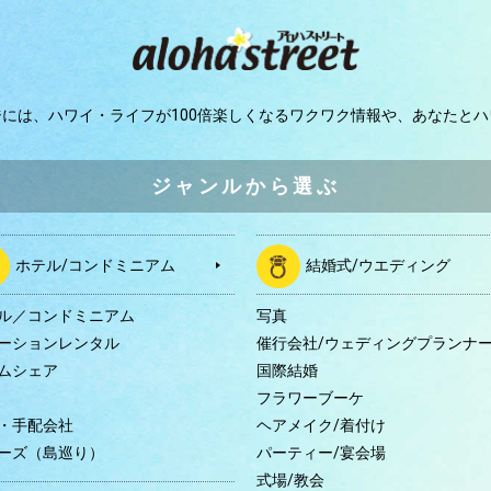
ジには、
ハワイ・ライフが100倍楽しくなるワクワク情報や、
あなたとハ
ジャンルから選ぶ
ホテル/コンドミニアム
結婚式/ウエディング
ル／コンドミニアム
写真
ーションレンタル
催行会社/ウェディングプランナ
ムシェア
国際結婚
B
フラワーブーケ
・手配会社
ヘアメイク/着付け
ーズ（島巡り）
パーティー/宴会場
式場/教会