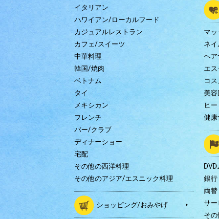
イタリアン
ハワイアン/ローカルフード
カジュアルレストラン
マッ
カフェ/スイーツ
ネイ
中華料理
ヘア
韓国/焼肉
エス
ベトナム
コス
タイ
美容
メキシカン
ヒー
フレンチ
健康
バー/クラブ
ディナーショー
宅配
その他の西洋料理
DV
その他のアジア/エスニック料理
銀行
両替
サー
ショッピング/おみやげ
その