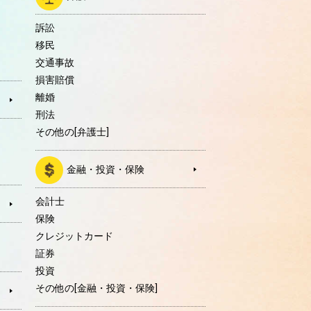
訴訟
移民
交通事故
損害賠償
離婚
刑法
その他の[弁護士]
金融・投資・保険
会計士
保険
クレジットカード
証券
投資
その他の[金融・投資・保険]