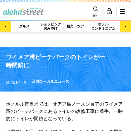
探す
ショッピング
ホテル
ビュ
グルメ
観光・ツアー
おみやげ
コンドミニアム
マッ
ワイメア湾ビーチパークのトイレが一
時閉鎖に
日刊ローカルニュース
2025.04.19
ホノルル市当局では、オアフ島ノースショアのワイメア
湾のビーチパークにあるトイレの改修工事に着手。一時
的にトイレが閉鎖となっている。