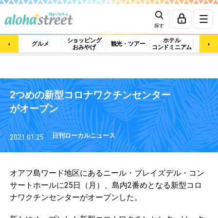
探す
ショッピング
ホテル
ビュ
グルメ
観光・ツアー
おみやげ
コンドミニアム
マッ
2つめの新型コロナワクチンセンター
がオープン
日刊ローカルニュース
2021.01.25
オアフ島ワード地区にあるニール・ブレイズデル・コン
サートホールに25日（月）、島内2番めとなる新型コロ
ナワクチンセンターがオープンした。