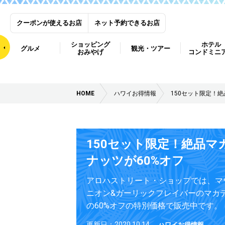
クーポンが使えるお店
ネット予約できるお店
ショッピング
ホテル
グルメ
観光・ツアー
おみやげ
コンドミニ
HOME
ハワイお得情報
150セット限定！
150セット限定！絶品マ
ナッツが60%オフ
アロハストリート・ショップでは、マ
ニオン&ガーリックフレイバーのマカ
の60%オフの特別価格で販売中です。
更新日：2020.10.14
ハワイお得情報