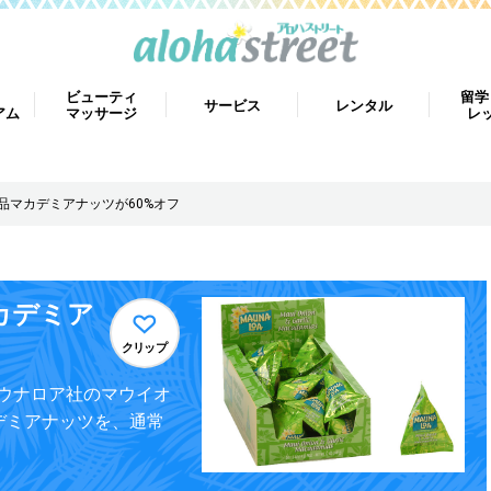
ビューティ
留学
サービス
レンタル
アム
マッサージ
レ
絶品マカデミアナッツが60%オフ
カデミア
クリップ
ウナロア社のマウイオ
デミアナッツを、通常