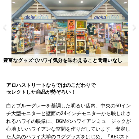
ハワイのショッピングモールでおなじみのSOHAのインテリ
豊富なグッズでハワイ気分を味わえること間違いなし
アグッズ
アロハストリートならではのこだわりで
セレクトした商品が勢ぞろい！
白とブルーグレーを基調した明るい店内。中央の60イン
チ大型モニターと壁面の24インチモニターから映し出さ
れるハワイの映像に、BGMのハワイアンミュージックが
心地よいハワイアンな空間を作りだしています。安定し
た人気のハワイ大学のロググッズをはじめ、「ABCスト