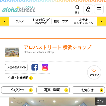
探す
ショッピング
ホテル
ビュ
グルメ
観光・ツアー
おみやげ
コンドミニアム
マッ
アロハストリート 横浜ショップ
aloha street Yokohama Shop
クリップ
住所・営業時間
プロダクツ
写真・動画
お知らせ
2
/
9