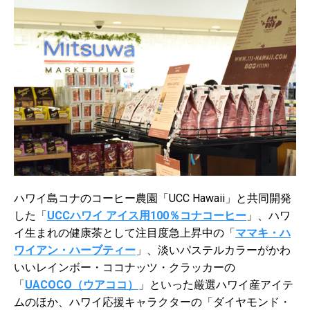
ハワイ島コナのコーヒー農園「UCC Hawaii」と共同開発
した
「
UCCハワイ アイス用100％コナコーヒー
」、ハワ
イ生まれの健康茶として注目度急上昇中の「
ママキ・ハ
ワイアン・ハーブティー
」、淡いパステルカラーがかわ
いいレインボー・ココナッツ・クラッカーの
「
UACOCO（ウアココ）
」
といった厳選ハワイ産アイテ
ムのほか、
ハワイ応援キャラクターの「ダイヤモンド・