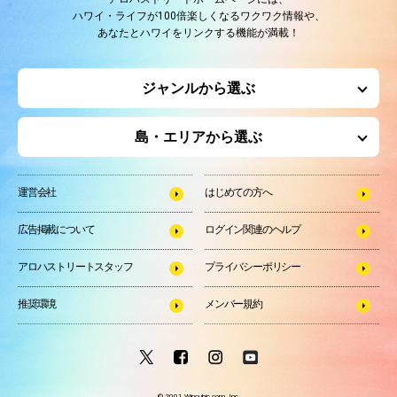
ハワイ・ライフが100倍楽しくなるワクワク情報や、
あなたとハワイをリンクする機能が満載！
ジャンルから選ぶ
島・エリアから選ぶ
運営会社
はじめての方へ
広告掲載について
ログイン関連のヘルプ
アロハストリートスタッフ
プライバシーポリシー
推奨環境
メンバー規約
© 2001 Wincubic.com, Inc.