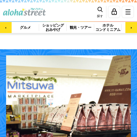
探す
ショッピング
ホテル
ビュ
グルメ
観光・ツアー
おみやげ
コンドミニアム
マッ