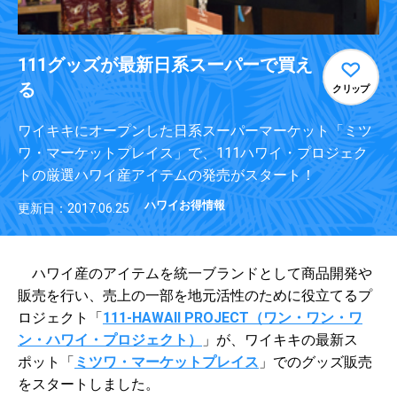
111グッズが最新日系スーパーで買え
る
クリップ
ワイキキにオープンした日系スーパーマーケット「ミツ
ワ・マーケットプレイス」で、111ハワイ・プロジェク
トの厳選ハワイ産アイテムの発売がスタート！
ハワイお得情報
更新日：2017.06.25
ハワイ産のアイテムを統一ブランドとして商品開発や
販売を行い、売上の一部を地元活性のために役立てるプ
ロジェクト「
111-HAWAII PROJECT（ワン・ワン・ワ
ン・ハワイ・プロジェクト）
」が、ワイキキの最新ス
ポット「
ミツワ・マーケットプレイス
」でのグッズ販売
をスタートしました。