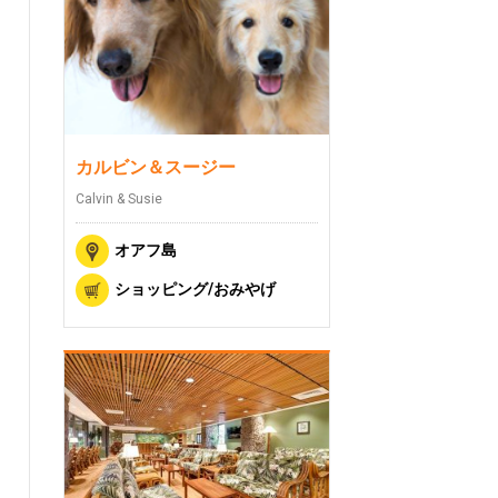
カルビン＆スージー
Calvin & Susie
オアフ島
ショッピング/おみやげ