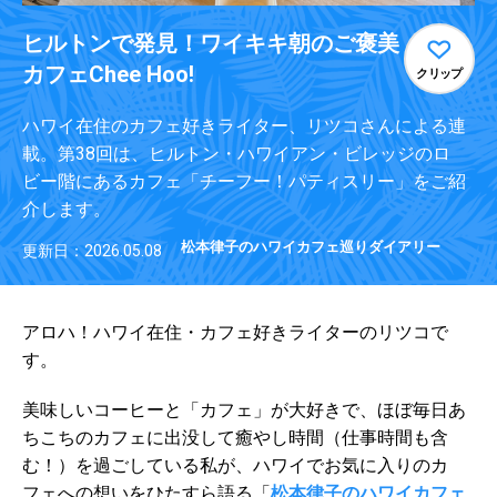
ヒルトンで発見！ワイキキ朝のご褒美
カフェChee Hoo!
クリップ
ハワイ在住のカフェ好きライター、リツコさんによる連
載。第38回は、ヒルトン・ハワイアン・ビレッジのロ
ビー階にあるカフェ「チーフー！パティスリー」をご紹
介します。
松本律子のハワイカフェ巡りダイアリー
更新日：2026.05.08
アロハ！ハワイ在住・カフェ好きライターのリツコで
す。
美味しいコーヒーと「カフェ」が大好きで、ほぼ毎日あ
ちこちのカフェに出没して癒やし時間（仕事時間も含
む！）を過ごしている私が、ハワイでお気に入りのカ
フェへの想いをひたすら語る「
松本律子のハワイカフェ