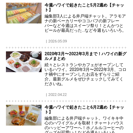
今週ハワイで起きたこと5月2週め【チャッ
ト】
編集部3人による井戸端チャット。アラモア
ナの新ベーカリーやココパフの新フレー
バーなど今週はスイーツ祭り！とんかつと
ビールが最高だった…など今週もいろいろ。
2026.05.09
2020年3月〜2022年3月まで！ハワイの新グ
ルメまとめ
続々とレストランやカフェがオープンして
いるハワイ。2020年3月〜2022年3月、コロ
ナ禍中にオープンしたお店をずらりご紹
介。最新グルメをぜひチェックしてみてく
ださいね。
2022.04.22
今週ハワイで起きたこと6月2週め【チャッ
ト】
編集部による井戸端チャット。ワイキキ中
心のハワイグルメを取材！チャートハウス
のハッピーアワーへ！ホノルルコーヒーの
グッズが可愛い！など今週もいろいろ。