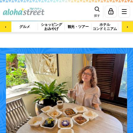
探す
ショッピング
ホテル
ビュ
グルメ
観光・ツアー
おみやげ
コンドミニアム
マッ