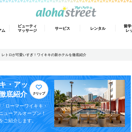
ビューティ
留学
サービス
レンタル
アム
マッサージ
レ
レトロが可愛いすぎ！ワイキキの新ホテルを徹底紹介
キ・アッ
徹底紹介
クリップ
ルが「ローマーワイキキ・
ニューアルオープン！
をご紹介します。