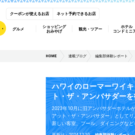
クーポンが使えるお店
ネット予約できるお店
ショッピング
ホテル
グルメ
観光・ツアー
おみやげ
コンドミニ
HOME
連載ブログ
編集部体験レポート
ハワイのローマーワイキ
ト・ザ・アンバサダーを
2023年10月に旧アンバサダーホテ
アット・ザ・アンバサダー」としてリ
新しい客室、プール、ダイニングなど
更新日：2024.12.10
編集部体験レポート