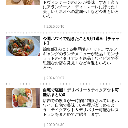
ドヴィンテージのポケが美味しすぎ！久々
にアランチーノ・ディ・マーレに行った！
美しいカネオヘの霊園へ！など今週もいろ
いろ。
2025.05.10
今週ハワイで起きたこと9月1週め【チャッ
ト】
編集部3人による井戸端チャット。ウルフ
ギャングのランチメニューが絶品！モンサ
ラットのイタリアンも絶品！ワイピオで不
思議なお店を発見！など今週もいろい
ろ〜。
2024.09.07
自宅で堪能！デリバリー＆テイクアウト可
能店まとめ3
店内での飲食が一時的に制限されているハ
ワイ。自宅で美味しい料理が楽しめるよ
う、テイクアウト＆デリバリー可能なレス
トランをまとめてご紹介します。
2020.04.30