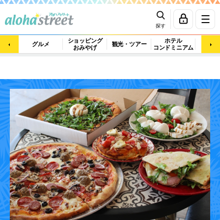
探す
ショッピング
ホテル
ビュ
グルメ
観光・ツアー
おみやげ
コンドミニアム
マッ