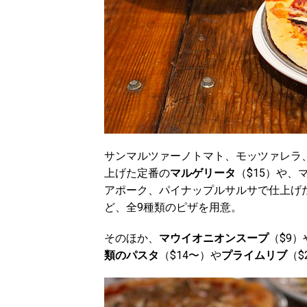
サンマルツァーノトマト、モッツァレラ
上げた定番の
マルゲリータ
（$15）や
アポーク、パイナップルサルサで仕上げ
ど、全9種類のピザを用意。
そのほか、
マウイオニオンスープ
（$9）
類のパスタ
（$14〜）や
プライムリブ
（$