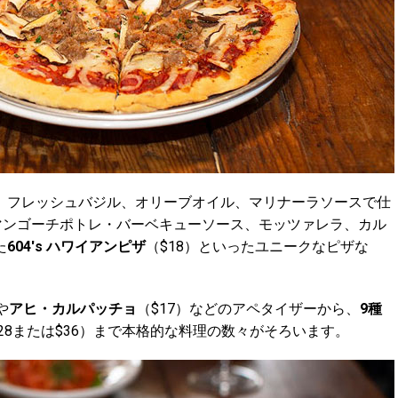
、フレッシュバジル、オリーブオイル、マリナーラソースで仕
、マンゴーチポトレ・バーベキューソース、モッツァレラ、カル
た
604's ハワイアンピザ
（$18）といったユニークなピザな
や
アヒ・カルパッチョ
（$17）などのアペタイザーから、
9種
28または$36）まで本格的な料理の数々がそろいます。