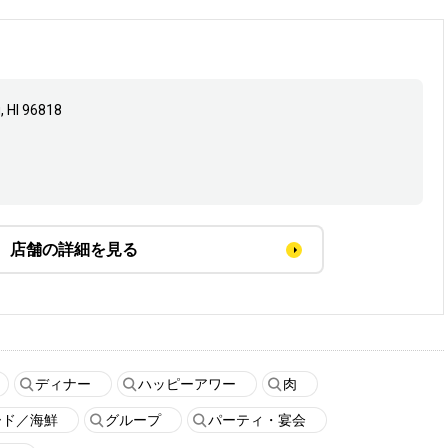
, HI 96818
店舗の詳細を見る
ディナー
ハッピーアワー
肉
ード／海鮮
グループ
パーティ・宴会