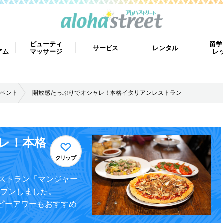
ビューティ
留学
サービス
レンタル
アム
マッサージ
レ
ベント
開放感たっぷりでオシャレ！本格イタリアンレストラン
レ！本格
クリップ
ストラン「マンジャー
オープンしました。
ハッピーアワーもおすすめ