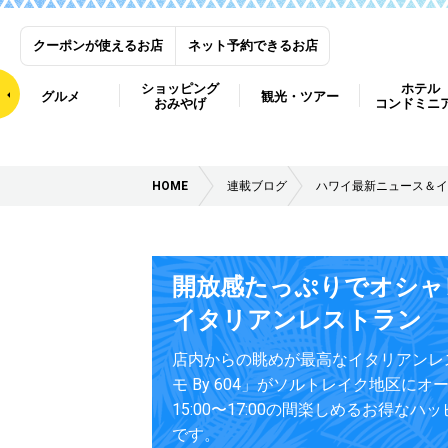
クーポンが使えるお店
ネット予約できるお店
ショッピング
ホテル
グルメ
観光・ツアー
おみやげ
コンドミニ
HOME
連載ブログ
ハワイ最新ニュース＆イ
開放感たっぷりでオシャ
イタリアンレストラン
店内からの眺めが最高なイタリアンレ
モ By 604」がソルトレイク地区に
15:00〜17:00の間楽しめるお得な
です。