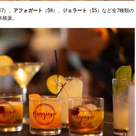
$7）、
アフォガート
（$8）、
ジェラート
（$5）など全7種類の
本格派。