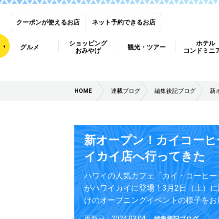
クーポンが使えるお店
ネット予約できるお店
ショッピング
ホテル
グルメ
観光・ツアー
おみやげ
コンドミニ
HOME
連載ブログ
編集後記ブログ
新
新オープン！カイコーヒ
イカイ店へ行ってきた
ハワイの人気カフェ「カイ・コーヒー
がハワイカイに登場！3月2日（土）
けのオープニングイベントの様子をお
更新日：2024.03.04
編集後記ブログ