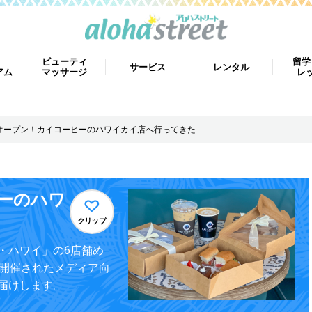
ビューティ
留学
サービス
レンタル
アム
マッサージ
レ
オープン！カイコーヒーのハワイカイ店へ行ってきた
ーのハワ
クリップ
・ハワイ」の6店舗め
に開催されたメディア向
届けします。