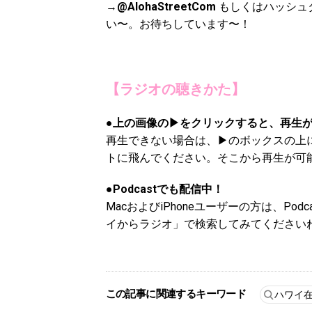
→
@AlohaStreetCom
もしくはハッシュ
い〜。お待ちしています〜！
【ラジオの聴きかた】
●上の画像の▶をクリックすると、再生
再生できない場合は、▶のボックスの上にあ
トに飛んでください。そこから再生が可
●Podcastでも配信中！
Mac
および
iPhone
ユーザーの方は、
Podc
イからラジオ」で検索してみてくださいね！
この記事に関連するキーワード
ハワイ