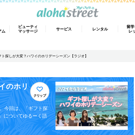
ビューティ
留学
サービス
レンタル
アム
マッサージ
レ
フト探しが大変？ハワイのホリデーシーズン【ラジオ】
イのホリ
クリップ
す。今回は、「ギフト探
」についてゆるーく語