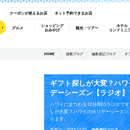
クーポンが使えるお店
ネット予約できるお店
ショッピング
ホテル
グルメ
観光・ツアー
おみやげ
コンドミニ
HOME
連載ブログ
編集後記ブログ
ギ
ギフト探しが大変？ハワ
デーシーズン【ラジオ】
ハワイにまつわる12分間のラジオで
しが大変？ハワイのホリデーシーズン
ります。
更新日：2023.12.22
編集後記ブログ