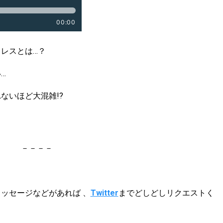
レスとは…？
…
ないほど大混雑!?
－－－－
ッセージなどがあれば 、
Twitter
までどしどしリクエストく