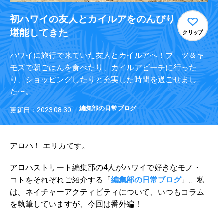
初ハワイの友人とカイルアをのんびり
堪能してきた
クリップ
ハワイに旅行で来ていた友人とカイルアへ！ブーツ＆キ
モズで朝ごはんを食べたり、カイルアビーチに行った
り、ショッピングしたりと充実した時間を過ごせまし
た〜。
編集部の日常ブログ
更新日：2023.08.30
アロハ！ エリカです。
アロハストリート編集部の4人がハワイで好きなモノ・
コトをそれぞれご紹介する「
編集部の日常ブログ
」。私
は、ネイチャーアクティビティについて、いつもコラム
を執筆していますが、今回は番外編！