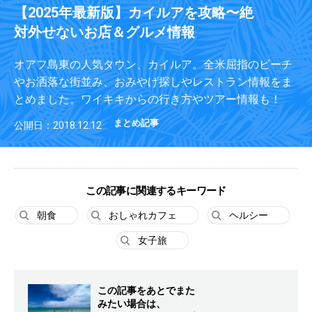
【2025年最新版】カイルアを攻略〜絶
対外せないお店＆グルメ情報
オアフ島東の人気タウン、カイルア。全米屈指のビーチ
やお洒落な街並み、おみやげ探しやレストラン情報をま
とめました。ワイキキからの行き方やツアー情報も！
まとめ記事
公開日：2018.12.12
この記事に関連するキーワード
朝食
おしゃれカフェ
ヘルシー
女子旅
この記事をあとでまた
みたい場合は、