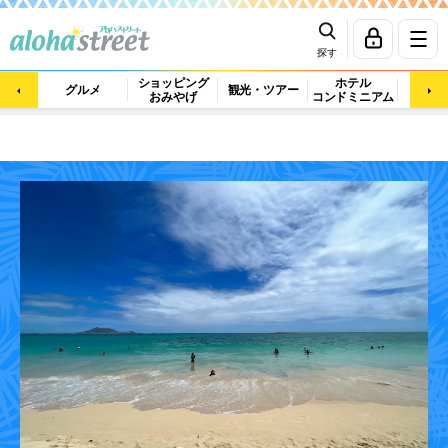
探す
ショッピング
ホテル
ビュ
グルメ
観光・ツアー
おみやげ
コンドミニアム
マッ