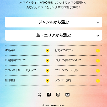
ハワイ・ライフが100倍楽しくなるワクワク情報や、
あなたとハワイをリンクする機能が満載！
ジャンルから選ぶ
島・エリアから選ぶ
運営会社
はじめての方へ
広告掲載について
ログイン関連のヘルプ
アロハストリートスタッフ
プライバシーポリシー
推奨環境
メンバー規約
© 2001 Wincubic.com, Inc.