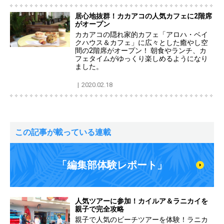
居心地抜群！カカアコの人気カフェに2階席
がオープン
カカアコの隠れ家的カフェ「アロハ・ベイ
クハウス＆カフェ」に広々とした癒やし空
間の2階席がオープン！ 朝食やランチ、カ
フェタイムがゆっくり楽しめるようになり
ました。
2020.02.18
この記事が載っている連載
「編集部体験レポート」
人気ツアーに参加！カイルア＆ラニカイを
親子で完全攻略
親子で人気のビーチツアーを体験！ラニカ