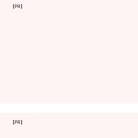
【PR】
【PR】