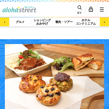
探す
ショッピング
ホテル
ビュ
グルメ
観光・ツアー
おみやげ
コンドミニアム
マッ