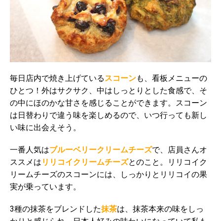
毎日店内で焼き上げている
スコーン
も、看板メニューの
ひとつ！外はサクサク、中はしっとりとした食感で、そ
の中にほのかな甘さを感じることができます。スコーン
は日替わりで違う味を楽しめるので、いつ行っても新し
い味に出会えそう。
一番人気は
ブルーベリークリームチーズ
で、店員さんオ
ススメは
リリコイクリームチーズ
とのこと。リリコイク
リームチーズのスコーンには、しっかりとリリコイの果
実が乗っています。
3種の抹茶をブレンドした
抹茶
は、抹茶本来の味をしっ