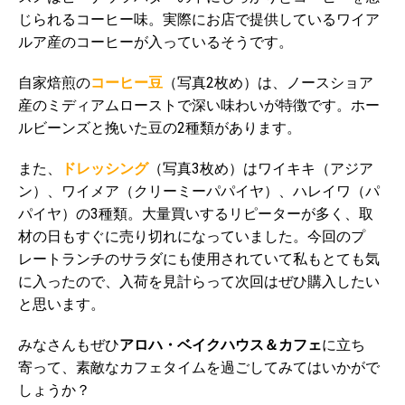
じられるコーヒー味。実際にお店で提供しているワイア
ルア産のコーヒーが入っているそうです。
自家焙煎の
コーヒー豆
（写真2枚め）は、ノースショア
産のミディアムローストで深い味わいが特徴です。ホー
ルビーンズと挽いた豆の2種類があります。
また、
ドレッシング
（写真3枚め）はワイキキ（アジア
ン）、ワイメア（クリーミーパパイヤ）、ハレイワ（パ
パイヤ）の3種類。大量買いするリピーターが多く、取
材の日もすぐに売り切れになっていました。今回のプ
レートランチのサラダにも使用されていて私もとても気
に入ったので、入荷を見計らって次回はぜひ購入したい
と思います。
みなさんもぜひ
アロハ・ベイクハウス＆カフェ
に立ち
寄って、素敵なカフェタイムを過ごしてみてはいかがで
しょうか？