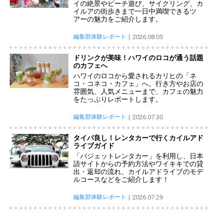
イの絶景やビーチ遊び、サイクリング、カ
イルアの街歩きまで一日中満喫できるツ
アーの魅力をご紹介します。
編集部体験レポート
2026.08.05
ドリンクが美味！ハワイのロコが通う話題
のカフェへ
ハワイのロコから愛されるカリヒの「ネ
コ・コネコ・カフェ」へ。行き方やお店の
雰囲気、人気メニューまで、カフェの魅力
をたっぷりレポートします。
編集部体験レポート
2026.07.30
タイパ良し！レンタカーで行くカイルアド
ライブガイド
「バジェットレンタカー」を利用し、日本
語サイトからの予約方法やワイキキでの貸
出・返却の流れ、カイルアドライブのモデ
ルコースなどをご紹介します！
編集部体験レポート
2026.07.29