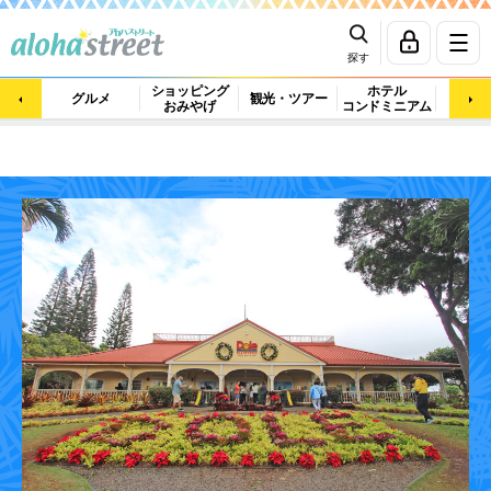
探す
ショッピング
ホテル
ビュ
グルメ
観光・ツアー
おみやげ
コンドミニアム
マッ