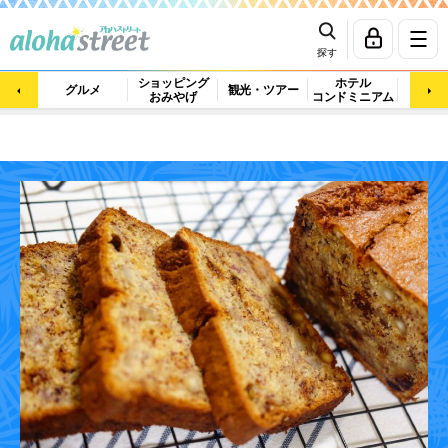
探す
ショッピング
ホテル
ビュ
グルメ
観光・ツアー
おみやげ
コンドミニアム
マッ