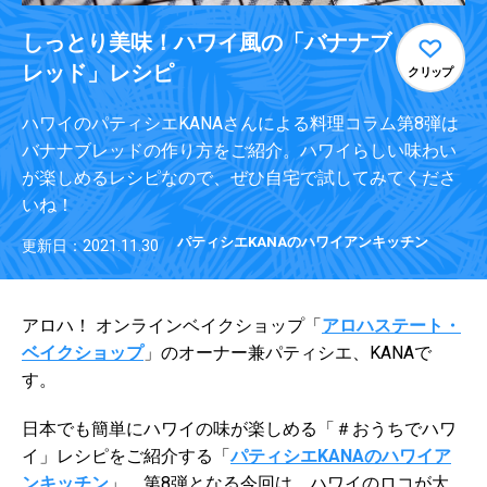
しっとり美味！ハワイ風の「バナナブ
レッド」レシピ
クリップ
ハワイのパティシエKANAさんによる料理コラム第8弾は
バナナブレッドの作り方をご紹介。ハワイらしい味わい
が楽しめるレシピなので、ぜひ自宅で試してみてくださ
いね！
パティシエKANAのハワイアンキッチン
更新日：2021.11.30
アロハ！ オンラインベイクショップ「
アロハステート・
ベイクショップ
」のオーナー兼パティシエ、KANAで
す。
日本でも簡単にハワイの味が楽しめる「＃おうちでハワ
イ」レシピをご紹介する「
パティシエKANAのハワイア
ンキッチン
」。第8弾となる今回は、ハワイのロコが大