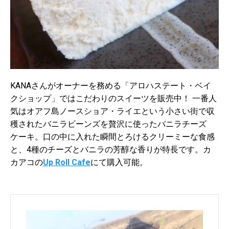
KANAさんがオーナーを務める「アロハステート・ベイ
クショップ」ではこだわりのスイーツを販売中！ 一番人
気はオアフ島ノースショア・
ライエという小さい街で収
穫されたバニラビーンズを贅沢に使った
バニラチーズ
ケーキ。
口の中に入れた瞬間とろけるクリーミーな食感
と、
4種のチーズとバニラの芳醇な香りが特長です。カ
カアコの
Up Roll Cafe
にて購入可能。