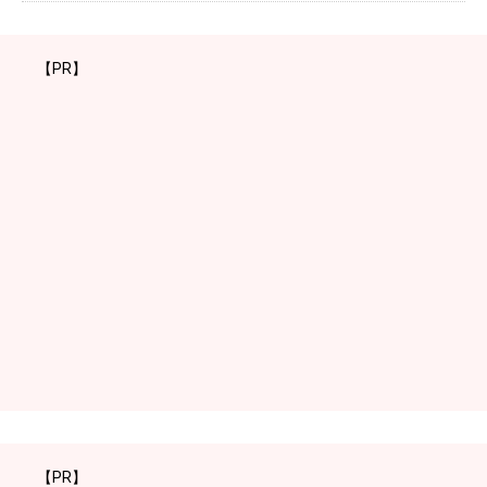
【PR】
【PR】