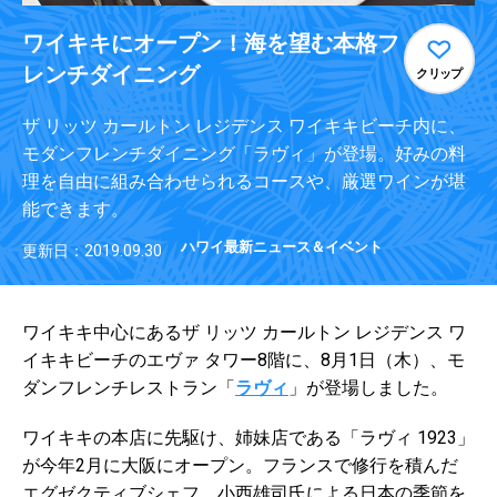
ワイキキにオープン！海を望む本格フ
レンチダイニング
クリップ
ザ リッツ カールトン レジデンス ワイキキビーチ内に、
モダンフレンチダイニング「ラヴィ」が登場。好みの料
理を自由に組み合わせられるコースや、厳選ワインが堪
能できます。
ハワイ最新ニュース＆イベント
更新日：2019.09.30
ワイキキ中心にあるザ リッツ カールトン レジデンス ワ
イキキビーチのエヴァ タワー8階に、8月1日（木）、モ
ダンフレンチレストラン「
ラヴィ
」が登場しました。
ワイキキの本店に先駆け、姉妹店である「ラヴィ 1923」
が今年2月に大阪にオープン。フランスで修行を積んだ
エグゼクティブシェフ、小西雄司氏による日本の季節を