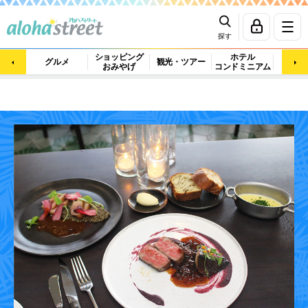
探す
ショッピング
ホテル
ビュ
グルメ
観光・ツアー
おみやげ
コンドミニアム
マッ