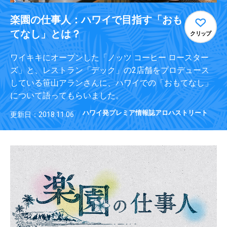
楽園の仕事人：ハワイで目指す「おも
てなし」とは？
クリップ
ワイキキにオープンした「ノッツ コーヒー ロースター
ズ」と、レストラン「デック」の2店舗をプロデュース
している笹山アランさんに、ハワイでの「おもてなし」
について語ってもらいました。
ハワイ発プレミア情報誌アロハストリート
更新日：2018.11.06