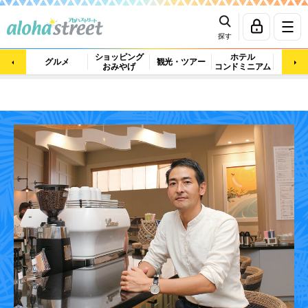
探す
ショッピング
ホテル
ビュ
グルメ
観光・ツアー
おみやげ
コンドミニアム
マッ