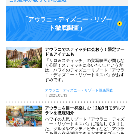
「アウラニ・ディズニー・リゾー
ト徹底調査」
アウラニでスティッチに会おう！限定フー
ド＆アイテムも
「リロ＆スティッチ」の実写映画が間もな
く公開！スティッチに会いたい…という方
は、ハワイのディズニーリゾート「アウラ
ニ・ディズニー・リゾート＆スパ」がおす
すめです。
アウラニ・ディズニー・リゾート徹底調査
2025.05.13
アウラニを目一杯楽しむ！2泊3日モデルプ
ランを徹底紹介
ハワイの人気リゾート「アウラニ・ディズ
ニー・リゾート＆スパ」に宿泊してきまし
た。グルメやアクティビティなど、アウラ
ニを思う存分満喫できるおすすめプランを