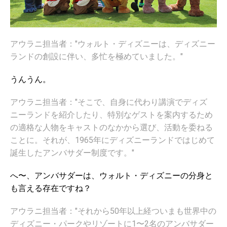
アウラニ担当者："ウォルト・ディズニーは、ディズニー
ランドの創設に伴い、多忙を極めていました。"
うんうん。
アウラニ担当者：
"そこで、自身に代わり講演でディズ
ニーランドを紹介したり、特別なゲストを案内するため
の適格な人物をキャストのなかから選び、活動を委ねる
ことに。それが、1965年にディズニーランドではじめて
誕生したアンバサダー制度です。"
へ〜、アンバサダーは、ウォルト・ディズニーの分身と
も言える存在ですね？
アウラニ担当者：
"それから50年以上経ついまも世界中の
ディズニー・パークやリゾートに1〜2名のアンバサダー