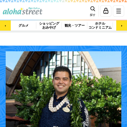
探す
ショッピング
ホテル
ビュ
グルメ
観光・ツアー
おみやげ
コンドミニアム
マッ