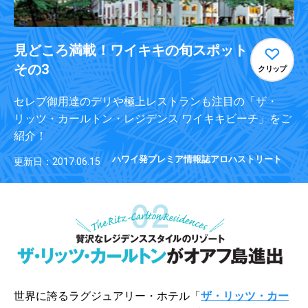
見どころ満載！ワイキキの旬スポット
その3
クリップ
セレブ御用達のデリや極上レストランも注目の「ザ・
リッツ・カールトン・レジデンス ワイキキビーチ」をご
紹介！
ハワイ発プレミア情報誌アロハストリート
更新日：2017.06.15
世界に誇るラグジュアリー・ホテル「
ザ・リッツ・カー