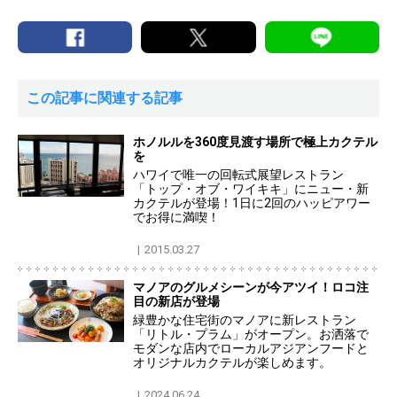
この記事に関連する記事
ホノルルを360度見渡す場所で極上カクテル
を
ハワイで唯一の回転式展望レストラン
「トップ・オブ・ワイキキ」にニュー・新
カクテルが登場！1日に2回のハッピアワー
でお得に満喫！
2015.03.27
マノアのグルメシーンが今アツイ！ロコ注
目の新店が登場
緑豊かな住宅街のマノアに新レストラン
「リトル・プラム」がオープン。お洒落で
モダンな店内でローカルアジアンフードと
オリジナルカクテルが楽しめます。
2024.06.24