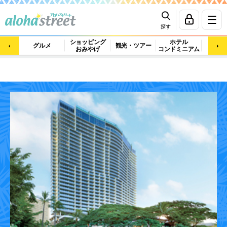
探す
ショッピング
ホテル
ビュ
グルメ
観光・ツアー
おみやげ
コンドミニアム
マッ