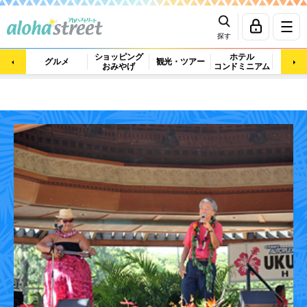
探す
ショッピング
ホテル
ビュ
グルメ
観光・ツアー
おみやげ
コンドミニアム
マッ