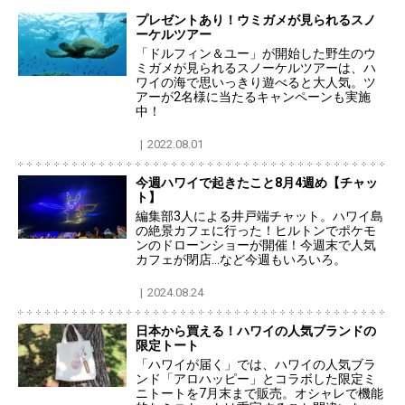
プレゼントあり！ウミガメが見られるスノ
ーケルツアー
「ドルフィン＆ユー」が開始した野生のウ
ミガメが見られるスノーケルツアーは、ハ
ワイの海で思いっきり遊べると大人気。ツ
アーが2名様に当たるキャンペーンも実施
中！
2022.08.01
今週ハワイで起きたこと8月4週め【チャッ
ト】
編集部3人による井戸端チャット。ハワイ島
の絶景カフェに行った！ヒルトンでポケモ
ンのドローンショーが開催！今週末で人気
カフェが閉店…など今週もいろいろ。
2024.08.24
日本から買える！ハワイの人気ブランドの
限定トート
「ハワイが届く」では、ハワイの人気ブラ
ンド「アロハッピー」とコラボした限定ミ
ニトートを7月末まで販売。オシャレで機能