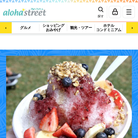
探す
ショッピング
ホテル
ビュ
グルメ
観光・ツアー
おみやげ
コンドミニアム
マッ