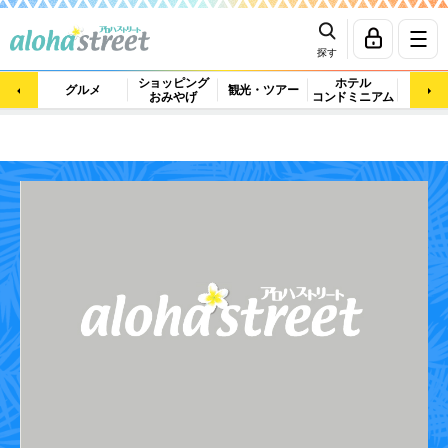
探す
ショッピング
ホテル
ビュ
グルメ
観光・ツアー
おみやげ
コンドミニアム
マッ