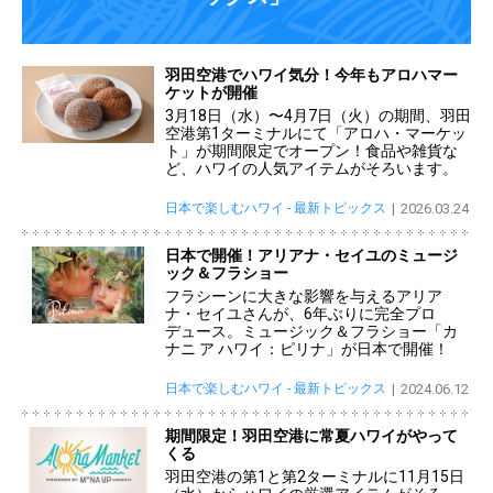
羽田空港でハワイ気分！今年もアロハマー
ケットが開催
3月18日（水）〜4月7日（火）の期間、羽田
空港第1ターミナルにて「アロハ・マーケッ
ト」が期間限定でオープン！食品や雑貨な
ど、ハワイの人気アイテムがそろいます。
日本で楽しむハワイ - 最新トピックス
2026.03.24
日本で開催！アリアナ・セイユのミュージ
ック＆フラショー
フラシーンに大きな影響を与えるアリア
ナ・セイユさんが、6年ぶりに完全プロ
デュース。ミュージック＆フラショー「カ
ナニ ア ハワイ：ピリナ」が日本で開催！
日本で楽しむハワイ - 最新トピックス
2024.06.12
期間限定！羽田空港に常夏ハワイがやって
くる
羽田空港の第1と第2ターミナルに11月15日