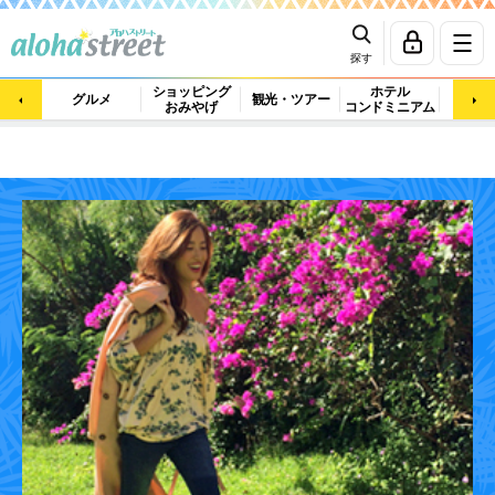
探す
ショッピング
ホテル
ビュ
グルメ
観光・ツアー
おみやげ
コンドミニアム
マッ