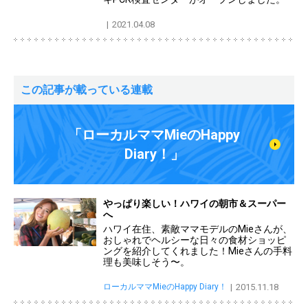
2021.04.08
この記事が載っている連載
「ローカルママMieのHappy
Diary！」
やっぱり楽しい！ハワイの朝市＆スーパー
へ
ハワイ在住、素敵ママモデルのMieさんが、
おしゃれでヘルシーな日々の食材ショッピ
ングを紹介してくれました！Mieさんの手料
理も美味しそう〜。
ローカルママMieのHappy Diary！
2015.11.18