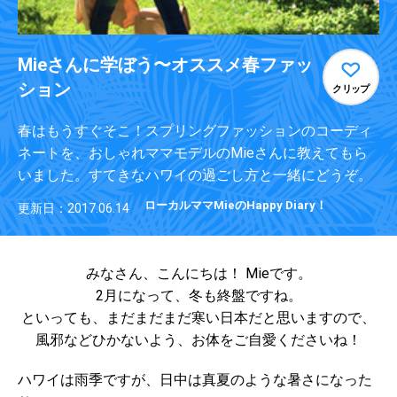
Mieさんに学ぼう〜オススメ春ファッ
ション
クリップ
春はもうすぐそこ！スプリングファッションのコーディ
ネートを、おしゃれママモデルのMieさんに教えてもら
いました。すてきなハワイの過ごし方と一緒にどうぞ。
ローカルママMieのHappy Diary！
更新日：2017.06.14
みなさん、こんにちは！ Mieです。
2月になって、冬も終盤ですね。
といっても、まだまだまだ寒い日本だと思いますので、
風邪などひかないよう、お体をご自愛くださいね！
ハワイは雨季ですが、日中は真夏のような暑さになった