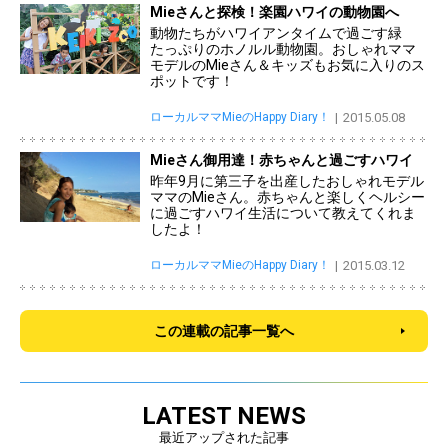
Mieさんと探検！楽園ハワイの動物園へ
動物たちがハワイアンタイムで過ごす緑
たっぷりのホノルル動物園。おしゃれママ
モデルのMieさん＆キッズもお気に入りのス
ポットです！
ローカルママMieのHappy Diary！
2015.05.08
Mieさん御用達！赤ちゃんと過ごすハワイ
昨年9月に第三子を出産したおしゃれモデル
ママのMieさん。赤ちゃんと楽しくヘルシー
に過ごすハワイ生活について教えてくれま
したよ！
ローカルママMieのHappy Diary！
2015.03.12
この連載の記事一覧へ
LATEST NEWS
最近アップされた記事