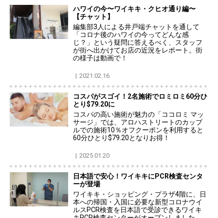
ハワイの今〜ワイキキ・クヒオ通り編〜
【チャット】
編集部3人による井戸端チャットを通して
「コロナ後のハワイの今ってどんな感
じ？」という疑問に答えるべく、スタッフ
が街へ出かけてお店の近況をレポート。街
の様子は動画で！
2021.02.16
コスパがスゴイ！2名施術でロミロミ60分ひ
とり$79.20に
コスパの高い施術が魅力の「ココロミ マッ
サージ」では、アロハストリートのカップ
ルでの施術10％オフクーポンを利用すると
60分ひとり$79.20となりお得！
2025.01.20
日本語で安心！ワイキキにPCR検査センタ
ーが登場
ワイキキ・ショッピング・プラザ4階に、日
本への帰国・入国に必要な新型コロナウイ
ルスPCR検査を日本語で受診できるワイキ
キPCR検査センターがオープンしました。