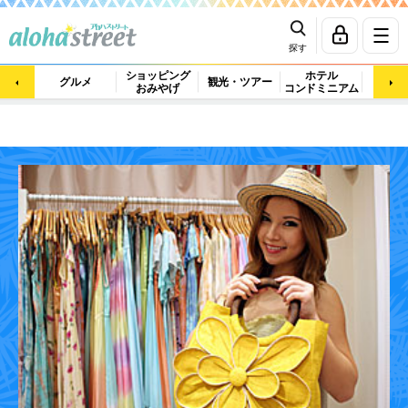
探す
ショッピング
ホテル
ビュ
グルメ
観光・ツアー
おみやげ
コンドミニアム
マッ