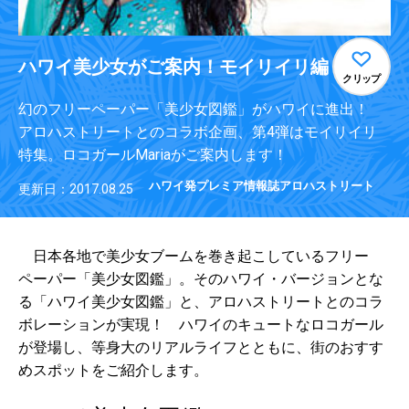
ハワイ美少女がご案内！モイリイリ編
クリップ
幻のフリーペーパー「美少女図鑑」がハワイに進出！
アロハストリートとのコラボ企画、第4弾はモイリイリ
特集。ロコガールMariaがご案内します！
ハワイ発プレミア情報誌アロハストリート
更新日：2017.08.25
日本各地で美少女ブームを巻き起こしているフリー
ペーパー「美少女図鑑」。そのハワイ・バージョンとな
る「ハワイ美少女図鑑」と、アロハストリートとのコラ
ボレーションが実現！ ハワイのキュートなロコガール
が登場し、等身大のリアルライフとともに、街のおすす
めスポットをご紹介します。