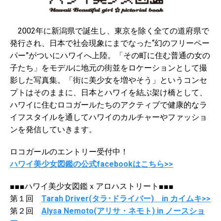
2002年に新潟県で誕生し、東京を除く全ての道府県で
発行され、日本で社会現象にまでなった“幻のフリーペー
パー”がついにハワイへ上陸。「その町に住む普通の女の
子たち」をモデルに地元の街並をロケーションとして撮
影した写真集。「街に美少女を増やそう」というコンセ
プトはそのままに、日本とハワイを結ぶ架け橋として、
ハワイに住むロコガールたちのアクティブで健康的なラ
イフスタイルを通してハワイのカルチャーやファッショ
ンを発信していきます。
ロコガールのエントリー受付中！
ハワイ美少女図鑑の公式facebookはこちら>>
■■■ハワイ美少女図鑑ｘアロハストリート■■■
第１回
Tarah Driver(タラ･ドライバー) in カイムキ>>
第２回
Alysa Nemoto(アリサ・ネモト) in ノースショ