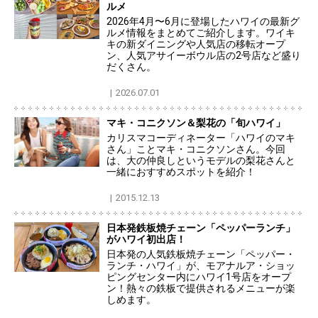
ルメ
2026年4月〜6月に登場したハワイの最新グ
ルメ情報をまとめてご紹介します。ワイキ
キの新ダイニングや人気店の移転オープ
ン、人気アサイーボウル店の2号店など盛り
だくさん。
2026.07.01
マキ・コニクソン＆梨花の「旬ハワイ」
カリスマコーディネーター「ハワイのマキ
さん」ことマキ・コニクソンさん。今回
は、大の仲良しというモデルの梨花さんと
一緒におすすめスポットを紹介！
2015.12.13
日本発鉄板焼チェーン「ペッパーランチ」
がハワイ初出店！
日本発の人気鉄板焼チェーン「ペッパー・
ランチ・ハワイ」が、モアナルア・ショッ
ピングセンター内にハワイ1号店をオープ
ン！熱々の鉄板で提供されるメニューが楽
しめます。