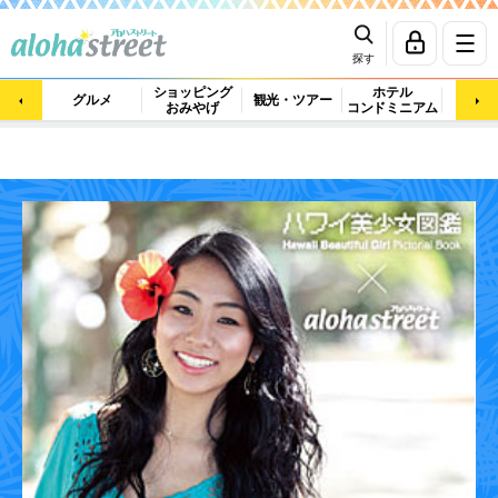
探す
ショッピング
ホテル
ビュ
グルメ
観光・ツアー
おみやげ
コンドミニアム
マッ