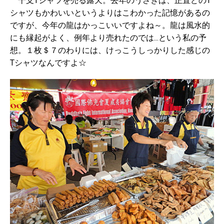
干支Tシャツを売る露天。去年のうさぎは、正直どのT
シャツもかわいいというよりはこわかった記憶があるの
ですが、今年の龍はかっこいいですよね～。龍は風水的
にも縁起がよく、例年より売れたのでは...という私の予
想。１枚＄７のわりには、けっこうしっかりした感じの
Tシャツなんですよ☆