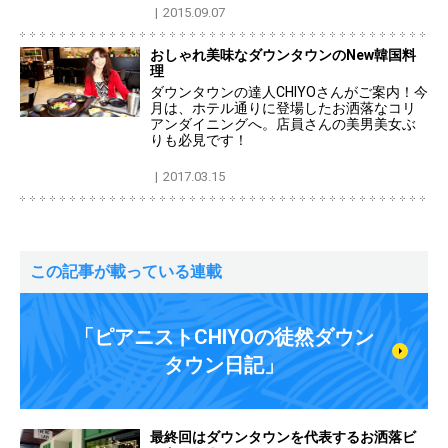
2015.09.07
おしゃれ美味なダウンタウンのNew韓国料
理
ダウンタウンの達人CHIYOさんがご案内！今
月は、ホテル通りに登場したお洒落なコリ
アンダイニングへ。店員さんの美男美女ぶ
りも必見です！
2017.03.15
この記事が載っている連載
「ピアニストCHIYOの徒然ダウン
タウン日記」
最終回はダウンタウンを代表するお洒落ビ