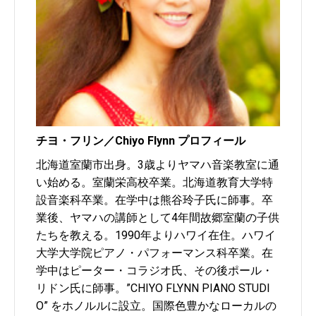
チヨ・フリン／Chiyo Flynn プロフィール
北海道室蘭市出身。3歳よりヤマハ音楽教室に通
い始める。室蘭栄高校卒業。北海道教育大学特
設音楽科卒業。在学中は熊谷玲子氏に師事。卒
業後、ヤマハの講師として4年間故郷室蘭の子供
たちを教える。1990年よりハワイ在住。ハワイ
大学大学院ピアノ・パフォーマンス科卒業。在
学中はピーター・コラジオ氏、その後ポール・
リドン氏に師事。”CHIYO FLYNN PIANO STUDI
O” をホノルルに設立。国際色豊かなローカルの