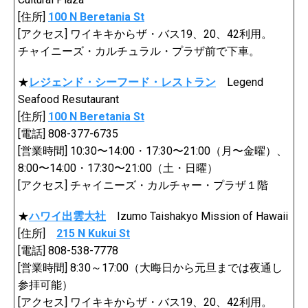
[住所]
100 N Beretania St
[アクセス] ワイキキからザ・バス19、20、42利用。
チャイニーズ・カルチュラル・プラザ前で下車。
★
レジェンド・シーフード・レストラン
Legend
Seafood Resutaurant
[住所]
100 N Beretania St
[電話] 808-377-6735
[営業時間] 10:30〜14:00・17:30〜21:00（月〜金曜）、
8:00〜14:00・17:30〜21:00（土・日曜）
[アクセス] チャイニーズ・カルチャー・プラザ１階
★
ハワイ出雲大社
Izumo Taishakyo Mission of Hawaii
[住所]
215 N Kukui St
[電話] 808-538-7778
[営業時間] 8:30～17:00（大晦日から元旦までは夜通し
参拝可能）
[アクセス] ワイキキからザ・バス19、20、42利用。