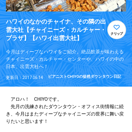
ハワイのなかのチャイナ、その隣の出
雲大社【チャイニーズ・カルチャー・
クリップ
プラザ】【ハワイ出雲大社】
今月はディープなハワイをご紹介。絶品飲茶が味わえる
チャイニーズ・カルチャー・センターや、ハワイの中の
日本、出雲大社へ！
ピアニストCHIYOの徒然ダウンタウン日記
更新日：2017.06.14
アロハ！ CHIYOです。
先月の洗練されたダウンタウン・オフィス街情報に続
き、今月はまたディープなチャイニーズの世界に舞い戻
りたいと思います！