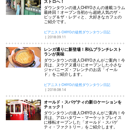
ストロへ！
ダウンタウンの達人CHIYOさんの連載コラム
最終回！オープン当初から超絶人気のザ・
ピッグ＆ザ・レディと、大好きなカフェの
ご紹介です。
ピアニストCHIYOの徒然ダウンタウン日記
2018.09.11
レンガ通りに新登場！和仏ブランチレスト
ランが美味
ダウンタウンの達人CHIYOさんがご案内！今
月は、ヌウアヌ通りにオープンした小さな
ジャパニーズ・フレンチのお店「イール
ド」をご紹介します。
ピアニストCHIYOの徒然ダウンタウン日記
2018.08.14
オールド・スパゲティの新ロケーションを
チェック！
ダウンタウンの達人CHIYOさんがご案内！今
月は、アロハタワー・マーケットプレイス
に移転オープンした「オールド・スパゲ
ティ・ファクトリー」をご紹介します。