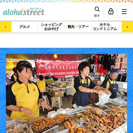
探す
ショッピング
ホテル
ビュ
グルメ
観光・ツアー
おみやげ
コンドミニアム
マッ