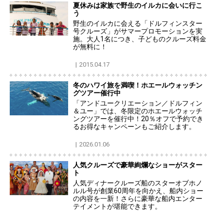
夏休みは家族で野生のイルカに会いに行こ
う
野生のイルカに会える「ドルフィンスター
号クルーズ」がサマープロモーションを実
施。大人1名につき、子どものクルーズ料金
が無料に！
2015.04.17
冬のハワイ旅を満喫！ホエールウォッチン
グツアー催行中
「アンドユークリエーション／ドルフィン
＆ユー」では、冬限定のホエールウォッチ
ングツアーを催行中！20％オフで予約でき
るお得なキャンペーンもご紹介します。
2026.01.06
人気クルーズで豪華絢爛なショーがスター
ト
人気ディナークルーズ船のスターオブホノ
ルル号が創業60周年を向かえ、船内ショー
の内容を一新！さらに豪華な船内エンター
テイメントが堪能できます。