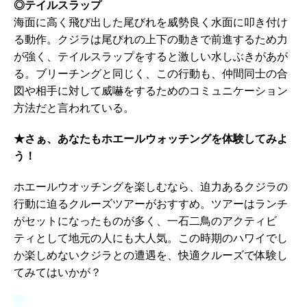
◎テイルスラップ
海面に高く飛び出した尾びれを威勢良く水面に叩き付け
る動作。クジラは尾びれの上下の動きで前進するため力
が強く、テイルスラップをすると激しい水しぶきがあが
る。ブリーチングと同じく、この行動も、仲間同士の合
図や相手に対して威嚇をするためのコミュニケーション
方法だと言われている。
★さぁ、あなたもホエールウォッチングを体験してみよ
う！
ホエールウオッチングを楽しむなら、迫力あるクジラの
行動に迫るクルーズツアーがおすすめ。ツアーはランチ
がセットになったものが多く、一石二鳥のアクティビ
ティとして地元の人にも大人気。この時期のハワイでし
か楽しめないクジラとの遭遇を、快適クルーズで体験し
てみてはいかが？