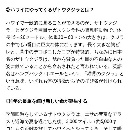
◎ハワイにやってくるザトウクジラとは？
ハワイで一般的に見ることができるのが、ザトウクジ
ラ。ヒゲクジラ亜目ナガスクジラ科の哺乳類動物で、体
長15～20メートル、体重30～60トンの大きさは、クジラ
の中でも5番目に巨大な体になります。長く大きな胸ビ
レと、背中のデコボコしたコブが特徴的。ちなみに日本
名のザトウクジラは、琵琶を背負った目の不自由な人の
姿に似ていることから命名されたと言われている。英語
名はハンプバック･ホエールといい、「猫背のクジラ」と
いう意味。いずれも体の特徴からその呼び名が付けられ
ている。
◎1年の長旅を続け新しい命が誕生する
季節回遊をしているザトウクジラは、エサの豊富なアラ
スカ近海で夏を過ごした後、3,000マイル（約5,000キ
ロ）もの距離を旅してハワイへとやってくる。そして暖