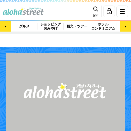
探す
ショッピング
ホテル
ビュ
グルメ
観光・ツアー
おみやげ
コンドミニアム
マッ