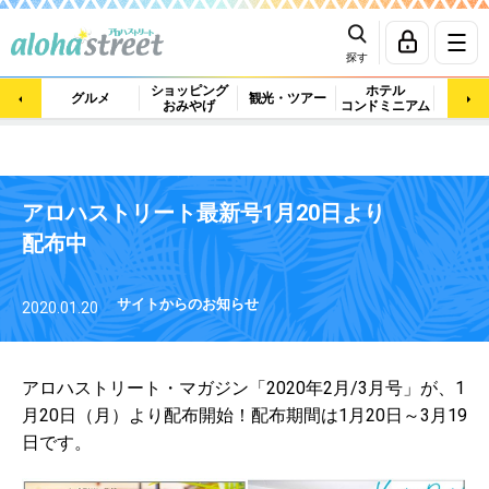
探す
ショッピング
ホテル
ビュ
グルメ
観光・ツアー
おみやげ
コンドミニアム
マッ
アロハストリート最新号1月20日より
配布中
サイトからのお知らせ
2020.01.20
アロハストリート・マガジン「2020年2月/3月号」が、1
月20日（月）より配布開始！配布期間は1月20日～3月19
日です。