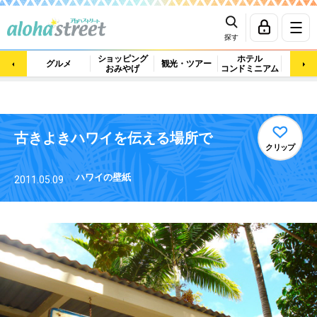
探す
ショッピング
ホテル
ビュ
グルメ
観光・ツアー
おみやげ
コンドミニアム
マッ
古きよきハワイを伝える場所で
クリップ
ハワイの壁紙
2011.05.09