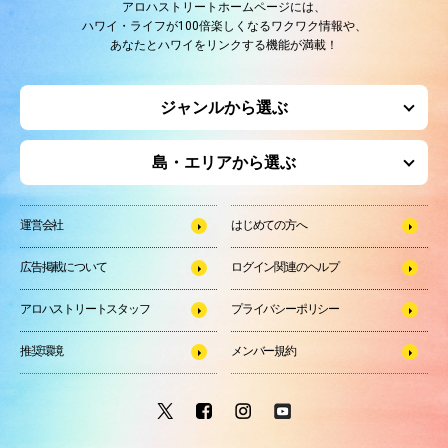
アロハストリートホームページには、
ハワイ・ライフが100倍楽しくなるワクワク情報や、
あなたとハワイをリンクする機能が満載！
ジャンルから選ぶ
島・エリアから選ぶ
運営会社
はじめての方へ
広告掲載について
ログイン関連のヘルプ
アロハストリートスタッフ
プライバシーポリシー
推奨環境
メンバー規約