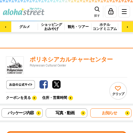
探す
ショッピング
ホテル
ビュ
グルメ
観光・ツアー
おみやげ
コンドミニアム
マッ
ポリネシアカルチャーセンター
Polynesian Cultural Center
クリップ
クーポンを見る
住所・営業時間
パッケージ内容
写真・動画
お知らせ