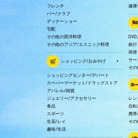
フレンチ
健康
バー/クラブ
ディナーショー
宅配
その他の西洋料理
DV
その他のアジア/エスニック料理
銀行
両替
サー
ショッピング/おみやげ
その
ショッピングセンター/デパート
スーパーマーケット/ドラッグストア
アパレル/雑貨
ジュエリー/アクセサリー
レン
食品
自転
スポーツ
携帯/
生花/レイ
その
趣味/生活