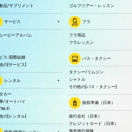
食品/サプリメント
ゴルフツアー・レッスン
サービス
フラ
Dムービーアルバム
フラ用品
フラレッスン
ビス-国際結婚
バス・タクシー
他の[サービス]
タクシー/リムジン
シャトル
レンタル
その他の[バス・タクシー]
タカー
車/オートバイ
旅前準備（日本）
Wi-Fi
他の[レンタル]
旅行会社（日本）
クレジットカード（日本）
海外旅行保険