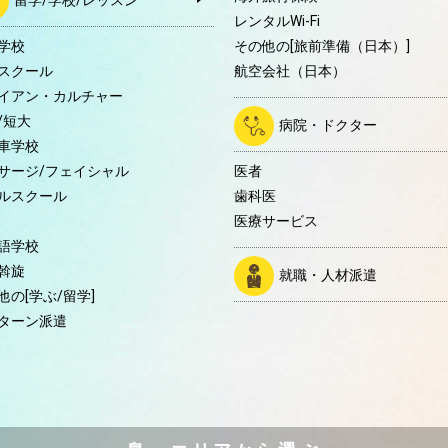
留学/学校/レッスン
レンタルWi-Fi
学校
その他の[旅前準備（日本）]
スクール
航空会社（日本）
イアン・カルチャー
/短大
病院・ドクター
車学校
サージ/フェイシャル
医者
ルスクール
歯科医
医療サービス
語学校
斡旋
就職・人材派遣
他の[学ぶ/留学]
ターン派遣