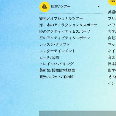
観光/ツアー
英語
観光／オプショナルツアー
プリ
海・水のアトラクション＆スポーツ
ハワ
陸のアクティビティ＆スポーツ
大学
空のアクティビティ＆スポーツ
自動
レッスン/クラフト
マッ
エンターテインメント
ネイ
ビーチ/公園
音楽
トレイル/ハイキング
日本
美術館/博物館/植物園
留学
観光スポット/案内所
その
イン