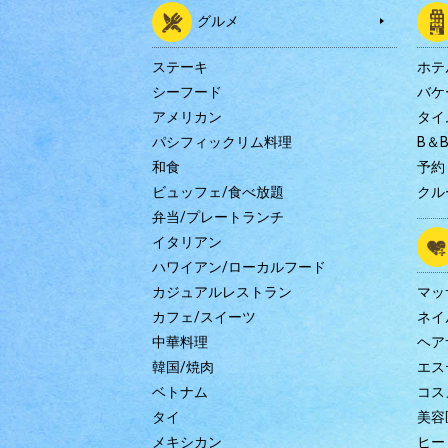
グルメ
ステーキ
ホテ
シーフード
バケ
アメリカン
タイ
パシフィックリム料理
B＆
和食
予約
ビュッフェ/食べ放題
クル
弁当/プレートランチ
イタリアン
ハワイアン/ローカルフード
カジュアルレストラン
マッ
カフェ/スイーツ
ネイ
中華料理
ヘア
韓国/焼肉
エス
ベトナム
コス
タイ
美容
メキシカン
ヒー