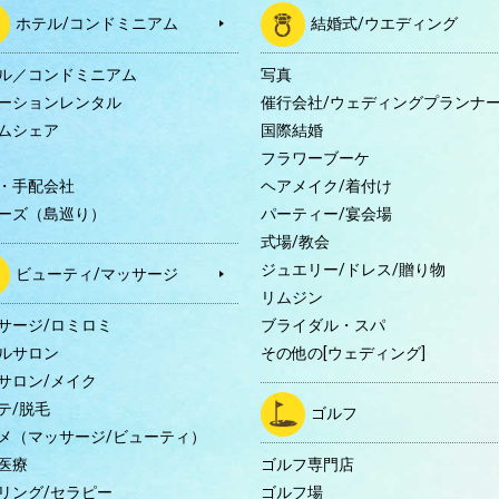
ホテル/コンドミニアム
結婚式/ウエディング
ル／コンドミニアム
写真
ーションレンタル
催行会社/ウェディングプランナ
ムシェア
国際結婚
B
フラワーブーケ
・手配会社
ヘアメイク/着付け
ーズ（島巡り）
パーティー/宴会場
式場/教会
ジュエリー/ドレス/贈り物
ビューティ/マッサージ
リムジン
サージ/ロミロミ
ブライダル・スパ
ルサロン
その他の[ウェディング]
サロン/メイク
テ/脱毛
ゴルフ
メ（マッサージ/ビューティ）
医療
ゴルフ専門店
リング/セラピー
ゴルフ場