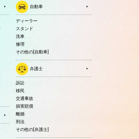
自動車
ディーラー
ー
スタンド
洗車
修理
その他の[自動車]
弁護士
訴訟
移民
交通事故
損害賠償
離婚
刑法
その他の[弁護士]