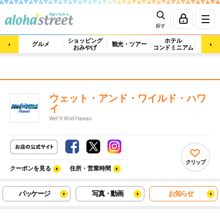
探す
ショッピング
ホテル
ビュ
グルメ
観光・ツアー
おみやげ
コンドミニアム
マッ
ウェット・アンド・ワイルド・ハワ
イ
Wet 'n' Wild Hawaii
クリップ
クーポンを見る
住所・営業時間
パッケージ
写真・動画
お知らせ