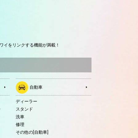
ワイをリンクする機能が満載！
自動車
ディーラー
ー
スタンド
洗車
修理
その他の[自動車]