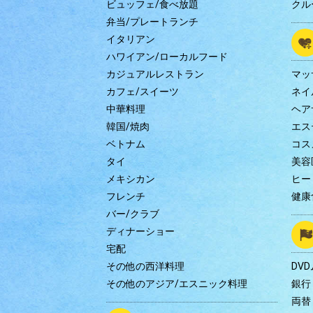
ビュッフェ/食べ放題
クル
弁当/プレートランチ
イタリアン
ハワイアン/ローカルフード
カジュアルレストラン
マッ
カフェ/スイーツ
ネイ
中華料理
ヘア
韓国/焼肉
エス
ベトナム
コス
タイ
美容
メキシカン
ヒー
フレンチ
健康
バー/クラブ
ディナーショー
宅配
その他の西洋料理
DV
その他のアジア/エスニック料理
銀行
両替