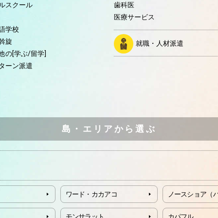
ルスクール
歯科医
医療サービス
語学校
斡旋
就職・人材派遣
他の[学ぶ/留学]
ターン派遣
島・エリアから選ぶ
ワード・カカアコ
ノースショア（
モンサラット
カパフル