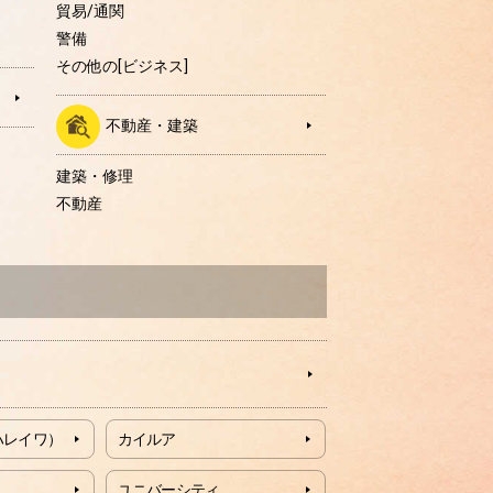
貿易/通関
警備
その他の[ビジネス]
不動産・建築
建築・修理
不動産
ハレイワ）
カイルア
ユニバーシティ