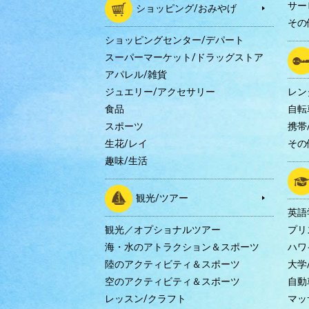
サー
ショッピング/おみやげ
その
ショッピングセンター/デパート
スーパーマーケット/ドラッグストア
アパレル/雑貨
ジュエリー/アクセサリー
レン
食品
自転
スポーツ
携帯/
生花/レイ
その
趣味/生活
観光/ツアー
英語
観光／オプショナルツアー
プリ
海・水のアトラクション＆スポーツ
ハワ
陸のアクティビティ＆スポーツ
大学
空のアクティビティ＆スポーツ
自動
レッスン/クラフト
マッ