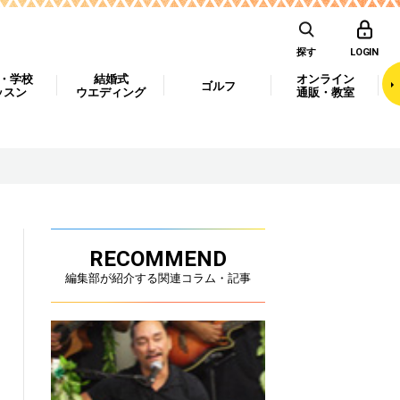
探す
LOGIN
・学校
結婚式
オンライン
ゴルフ
ッスン
ウエディング
通販・教室
RECOMMEND
編集部が紹介する関連コラム・記事