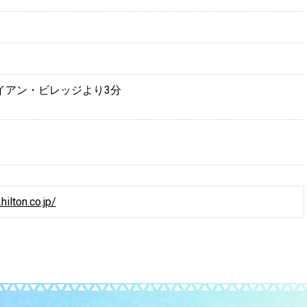
イアン・ビレッジより3分
hilton.co.jp/