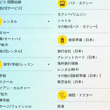
ビス-国際結婚
バス・タクシー
他の[サービス]
タクシー/リムジン
シャトル
レンタル
その他の[バス・タクシー]
タカー
車/オートバイ
旅前準備（日本）
Wi-Fi
他の[レンタル]
旅行会社（日本）
クレジットカード（日本）
海外旅行保険
留学/学校/レッスン
レンタルWi-Fi
学校
その他の[旅前準備（日本）]
スクール
航空会社（日本）
イアン・カルチャー
/短大
病院・ドクター
車学校
サージ/フェイシャル
医者