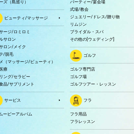
ーズ（島巡り）
パーティー/宴会場
式場/教会
ジュエリー/ドレス/贈り物
ビューティ/マッサージ
リムジン
サージ/ロミロミ
ブライダル・スパ
ルサロン
その他の[ウェディング]
サロン/メイク
テ/脱毛
ゴルフ
メ（マッサージ/ビューティ）
医療
ゴルフ専門店
リング/セラピー
ゴルフ場
食品/サプリメント
ゴルフツアー・レッスン
サービス
フラ
Dムービーアルバム
フラ用品
フラレッスン