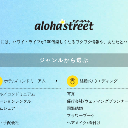
ジには、
ハワイ・ライフが100倍楽しくなるワクワク情報や、
あなたとハ
ジャンルから選ぶ
ホテル/コンドミニアム
結婚式/ウエディング
ル／コンドミニアム
写真
ーションレンタル
催行会社/ウェディングプランナ
ムシェア
国際結婚
B
フラワーブーケ
・手配会社
ヘアメイク/着付け