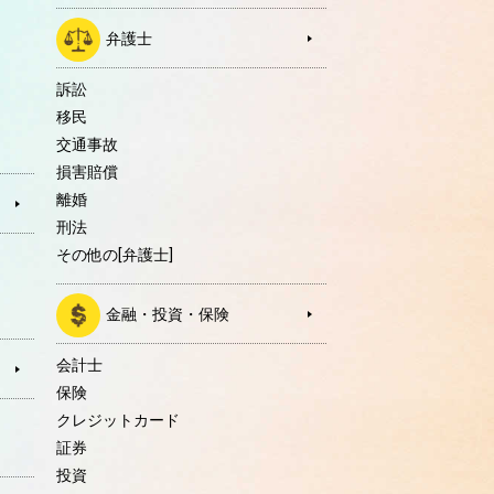
弁護士
訴訟
移民
交通事故
損害賠償
離婚
刑法
その他の[弁護士]
金融・投資・保険
会計士
保険
クレジットカード
証券
投資