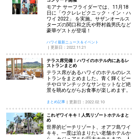
コンサート開催
モアナ サーフライダーでは、11月18
日に「ウクレレピクニック・イン・ハ
ワイ 2022」 を実施。サザンオールス
ターズの関口和之氏や野村義男氏など
豪華ゲストが登場！
ハワイ最新ニュース＆イベント
更新日：2022.11.21
テラス席完備！ハワイのホテル内にあるレ
ストランまとめ
テラス席があるハワイのホテルのレス
トランをまとめました。青く輝くビー
チやロマンチックなサンセットなど絶
景を眺めながらお食事が楽しめます。
まとめ記事
更新日：2022.02.10
これぞワイキキ！人気リゾートホテルまと
め
世界的ビーチリゾート、オアフ島ワイ
キキ。一度は泊まりたい老舗ホテルか
ら、カジュアルな巨大ホテルまで、人