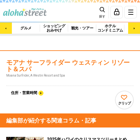
探す
ショッピング
ホテル
ビュ
グルメ
観光・ツアー
おみやげ
コンドミニアム
マッ
モアナ サーフライダー ウェスティン リゾー
ト＆スパ
Moana Surfrider, A Westin Resort and Spa
住所・営業時間
クリップ
編集部が紹介する関連コラム・記事
2025年ハワイのクリスマスツリーまとめ