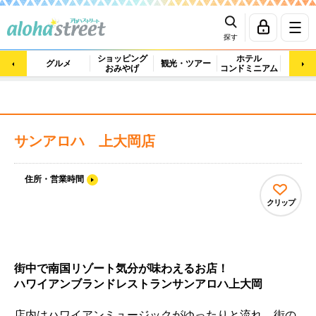
探す
ショッピング
ホテル
ビュ
グルメ
観光・ツアー
おみやげ
コンドミニアム
マッ
サンアロハ 上大岡店
住所・営業時間
クリップ
街中で南国リゾート気分が味わえるお店！
ハワイアンブランドレストランサンアロハ上大岡
店内はハワイアンミュージックがゆったりと流れ、街の