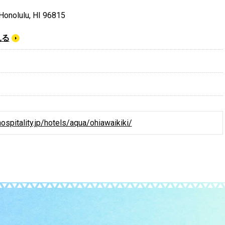
Honolulu, HI 96815
見る
ospitality.jp/hotels/aqua/ohiawaikiki/