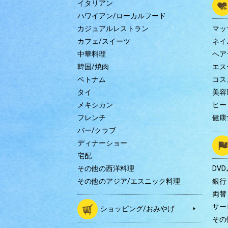
イタリアン
ハワイアン/ローカルフード
カジュアルレストラン
マッ
カフェ/スイーツ
ネイ
中華料理
ヘア
韓国/焼肉
エス
ベトナム
コス
タイ
美容
メキシカン
ヒー
フレンチ
健康
バー/クラブ
ディナーショー
宅配
その他の西洋料理
DV
その他のアジア/エスニック料理
銀行
両替
サー
ショッピング/おみやげ
その