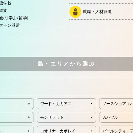
語学校
斡旋
就職・人材派遣
他の[学ぶ/留学]
ターン派遣
島・エリアから選ぶ
ワード・カカアコ
ノースショア（
モンサラット
カパフル
ン
コオリナ・カポレイ
パールシティ・