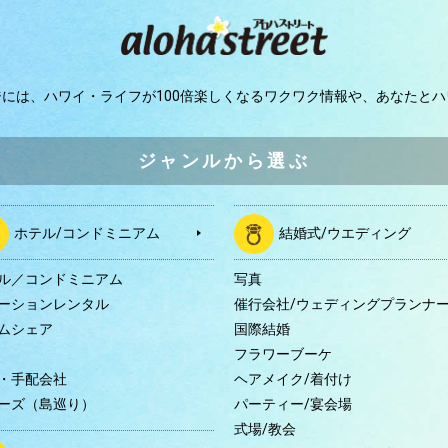
ジには、
ハワイ・ライフが100倍楽しくなるワクワク情報や、
あなたとハ
ジャンルから選ぶ
ホテル/コンドミニアム
結婚式/ウエディング
ル／コンドミニアム
写真
ーションレンタル
催行会社/ウェディングプランナ
ムシェア
国際結婚
B
フラワーブーケ
・手配会社
ヘアメイク/着付け
ーズ（島巡り）
パーティー/宴会場
式場/教会