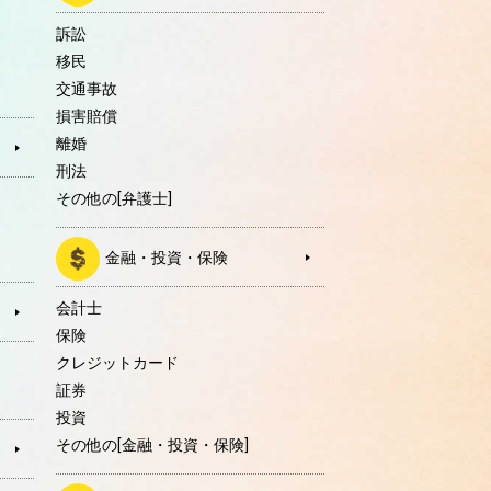
訴訟
移民
交通事故
損害賠償
離婚
刑法
その他の[弁護士]
金融・投資・保険
会計士
保険
クレジットカード
証券
投資
その他の[金融・投資・保険]