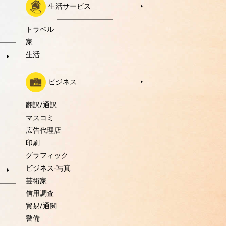
生活サービス
トラベル
家
生活
ビジネス
翻訳/通訳
マスコミ
広告代理店
印刷
グラフィック
ビジネス-写真
芸術家
信用調査
貿易/通関
警備