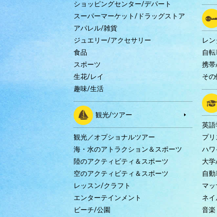
ショッピングセンター/デパート
スーパーマーケット/ドラッグストア
アパレル/雑貨
ジュエリー/アクセサリー
レン
食品
自転
スポーツ
携帯/
生花/レイ
その
趣味/生活
観光/ツアー
英語
観光／オプショナルツアー
プリ
海・水のアトラクション＆スポーツ
ハワ
陸のアクティビティ＆スポーツ
大学
空のアクティビティ＆スポーツ
自動
レッスン/クラフト
マッ
エンターテインメント
ネイ
ビーチ/公園
音楽