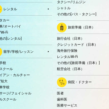
タクシー/リムジン
シャトル
レンタル
その他の[バス・タクシー]
タカー
車/オートバイ
旅前準備（日本）
Wi-Fi
他の[レンタル]
旅行会社（日本）
クレジットカード（日本）
海外旅行保険
留学/学校/レッスン
レンタルWi-Fi
学校
その他の[旅前準備（日本）]
スクール
航空会社（日本）
イアン・カルチャー
/短大
病院・ドクター
車学校
サージ/フェイシャル
医者
ルスクール
歯科医
医療サービス