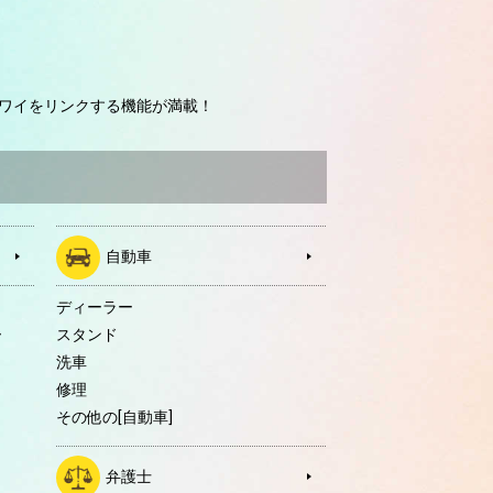
ワイをリンクする機能が満載！
自動車
ディーラー
ー
スタンド
洗車
修理
その他の[自動車]
弁護士