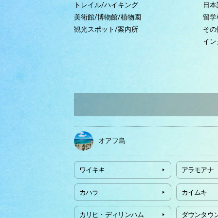
トレイル/ハイキング
日本
美術館/博物館/植物園
留学
観光スポット/案内所
その
イン
オアフ島
ワイキキ
アラモアナ
カハラ
カイムキ
カリヒ・ディリンハム
ダウンタウ