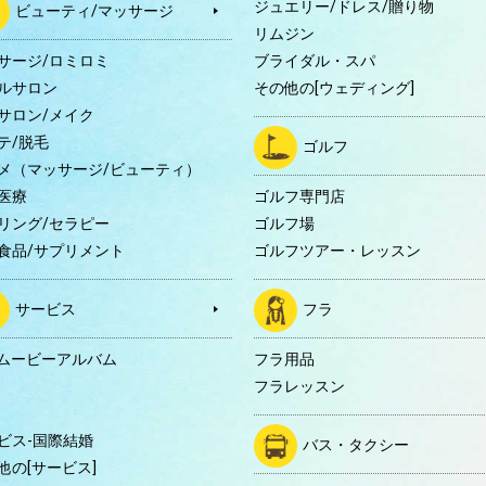
ジュエリー/ドレス/贈り物
ビューティ/マッサージ
リムジン
サージ/ロミロミ
ブライダル・スパ
ルサロン
その他の[ウェディング]
サロン/メイク
テ/脱毛
ゴルフ
メ（マッサージ/ビューティ）
医療
ゴルフ専門店
リング/セラピー
ゴルフ場
食品/サプリメント
ゴルフツアー・レッスン
サービス
フラ
Dムービーアルバム
フラ用品
フラレッスン
ビス-国際結婚
バス・タクシー
他の[サービス]