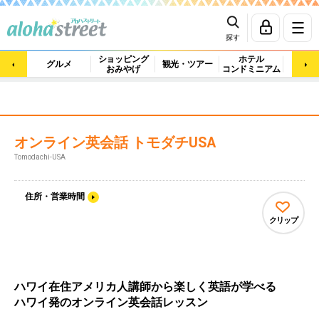
探す
ショッピング
ホテル
ビュ
グルメ
観光・ツアー
おみやげ
コンドミニアム
マッ
オンライン英会話 トモダチUSA
Tomodachi-USA
住所・営業時間
クリップ
ハワイ在住アメリカ人講師から楽しく英語が学べる
ハワイ発のオンライン英会話レッスン