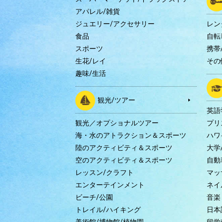
アパレル/雑貨
ジュエリー/アクセサリー
レン
食品
自転
スポーツ
携帯/
生花/レイ
その
趣味/生活
観光/ツアー
英語
観光／オプショナルツアー
プリ
海・水のアトラクション＆スポーツ
ハワ
陸のアクティビティ＆スポーツ
大学
空のアクティビティ＆スポーツ
自動
レッスン/クラフト
マッ
エンターテインメント
ネイ
ビーチ/公園
音楽
トレイル/ハイキング
日本