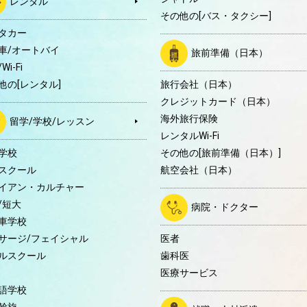
レンタル
その他の[バス・タクシー]
タカー
車/オートバイ
旅前準備（日本）
Wi-Fi
他の[レンタル]
旅行会社（日本）
クレジットカード（日本）
海外旅行保険
留学/学校/レッスン
レンタルWi-Fi
学校
その他の[旅前準備（日本）]
スクール
航空会社（日本）
イアン・カルチャー
/短大
病院・ドクター
車学校
サージ/フェイシャル
医者
ルスクール
歯科医
医療サービス
語学校