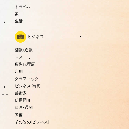
トラベル
家
生活
ビジネス
翻訳/通訳
マスコミ
広告代理店
印刷
グラフィック
ビジネス-写真
芸術家
信用調査
貿易/通関
警備
その他の[ビジネス]