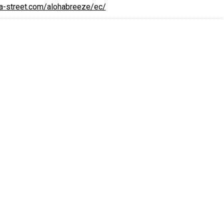
ha-street.com/alohabreeze/ec/