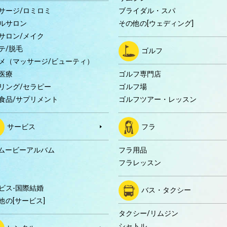
サージ/ロミロミ
ブライダル・スパ
ルサロン
その他の[ウェディング]
サロン/メイク
テ/脱毛
ゴルフ
メ（マッサージ/ビューティ）
医療
ゴルフ専門店
リング/セラピー
ゴルフ場
食品/サプリメント
ゴルフツアー・レッスン
サービス
フラ
Dムービーアルバム
フラ用品
フラレッスン
ビス-国際結婚
バス・タクシー
他の[サービス]
タクシー/リムジン
シャトル