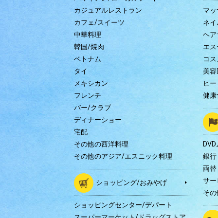
カジュアルレストラン
マッ
カフェ/スイーツ
ネイ
中華料理
ヘア
韓国/焼肉
エス
ベトナム
コス
タイ
美容
メキシカン
ヒー
フレンチ
健康
バー/クラブ
ディナーショー
宅配
その他の西洋料理
DV
その他のアジア/エスニック料理
銀行
両替
サー
ショッピング/おみやげ
その
ショッピングセンター/デパート
スーパーマーケット/ドラッグストア