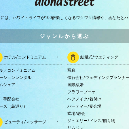
ジには、
ハワイ・ライフが100倍楽しくなるワクワク情報や、
あなたとハ
ジャンルから選ぶ
ホテル/コンドミニアム
結婚式/ウエディング
ル／コンドミニアム
写真
ーションレンタル
催行会社/ウェディングプランナ
ムシェア
国際結婚
B
フラワーブーケ
・手配会社
ヘアメイク/着付け
ーズ（島巡り）
パーティー/宴会場
式場/教会
ジュエリー/ドレス/贈り物
ビューティ/マッサージ
リムジン