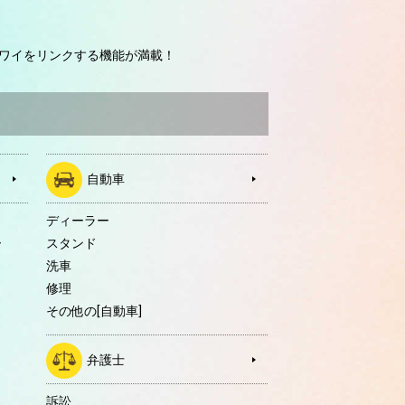
ワイをリンクする機能が満載！
自動車
ディーラー
ー
スタンド
洗車
修理
その他の[自動車]
弁護士
訴訟