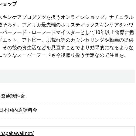
ショップ
スキンケアプロダクツを扱うオンラインショップ。ナチュラル
数そろえ、アメリカ最先端のホリスティックスキンケアをハワ
ーパーフード・ローフードマイスターとして10年以上食育に携
イエット、アトピー、肌荒れ等のカウンセリングや動画の提供
、その後の食生活などを見直すことでより効果的になるような
ニックなスーパーフードも今後取り扱う予定なので注目を。
9 国際通話料金
506 日本国内通話料金
nspahawaii.net/