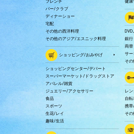
フレンチ
健康
バー/クラブ
ディナーショー
宅配
その他の西洋料理
DV
その他のアジア/エスニック料理
銀行
両替
サー
ショッピング/おみやげ
その
ショッピングセンター/デパート
スーパーマーケット/ドラッグストア
アパレル/雑貨
ジュエリー/アクセサリー
レン
食品
自転
スポーツ
携帯/
生花/レイ
その
趣味/生活