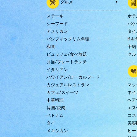
グルメ
ステーキ
ホテ
シーフード
バケ
アメリカン
タイ
パシフィックリム料理
B＆
和食
予約
ビュッフェ/食べ放題
クル
弁当/プレートランチ
イタリアン
ハワイアン/ローカルフード
カジュアルレストラン
マッ
カフェ/スイーツ
ネイ
中華料理
ヘア
韓国/焼肉
エス
ベトナム
コス
タイ
美容
メキシカン
ヒー