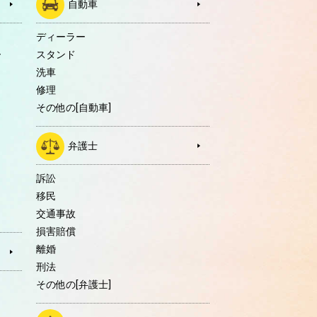
自動車
ディーラー
ー
スタンド
洗車
修理
その他の[自動車]
弁護士
訴訟
移民
交通事故
損害賠償
離婚
刑法
その他の[弁護士]