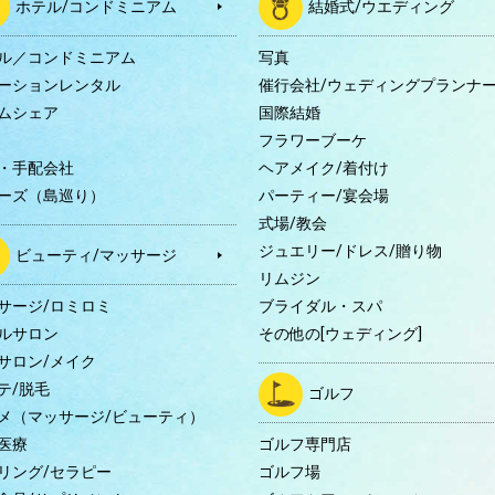
ホテル/コンドミニアム
結婚式/ウエディング
ル／コンドミニアム
写真
ーションレンタル
催行会社/ウェディングプランナ
ムシェア
国際結婚
B
フラワーブーケ
・手配会社
ヘアメイク/着付け
ーズ（島巡り）
パーティー/宴会場
式場/教会
ジュエリー/ドレス/贈り物
ビューティ/マッサージ
リムジン
サージ/ロミロミ
ブライダル・スパ
ルサロン
その他の[ウェディング]
サロン/メイク
テ/脱毛
ゴルフ
メ（マッサージ/ビューティ）
医療
ゴルフ専門店
リング/セラピー
ゴルフ場