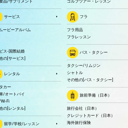
食品/サプリメント
ゴルフツアー・レッスン
サービス
フラ
Dムービーアルバム
フラ用品
フラレッスン
ビス-国際結婚
バス・タクシー
他の[サービス]
タクシー/リムジン
シャトル
レンタル
その他の[バス・タクシー]
タカー
車/オートバイ
旅前準備（日本）
Wi-Fi
他の[レンタル]
旅行会社（日本）
クレジットカード（日本）
海外旅行保険
留学/学校/レッスン