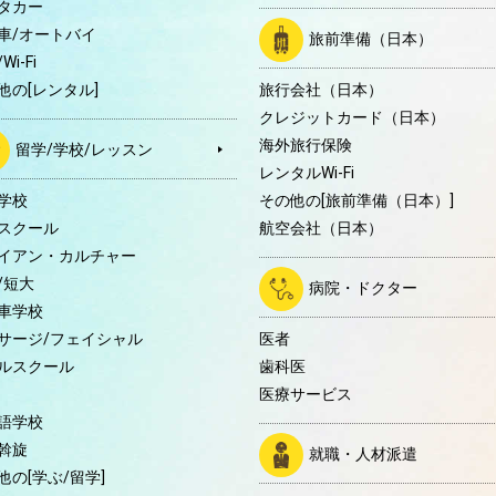
タカー
車/オートバイ
旅前準備（日本）
Wi-Fi
他の[レンタル]
旅行会社（日本）
クレジットカード（日本）
海外旅行保険
留学/学校/レッスン
レンタルWi-Fi
学校
その他の[旅前準備（日本）]
スクール
航空会社（日本）
イアン・カルチャー
/短大
病院・ドクター
車学校
サージ/フェイシャル
医者
ルスクール
歯科医
医療サービス
語学校
斡旋
就職・人材派遣
他の[学ぶ/留学]