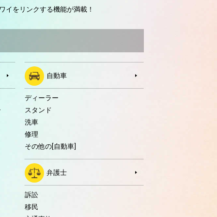
ワイをリンクする機能が満載！
自動車
ディーラー
ー
スタンド
洗車
修理
その他の[自動車]
弁護士
訴訟
移民