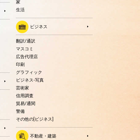
家
生活
ビジネス
翻訳/通訳
マスコミ
広告代理店
印刷
グラフィック
ビジネス-写真
芸術家
信用調査
貿易/通関
警備
その他の[ビジネス]
不動産・建築