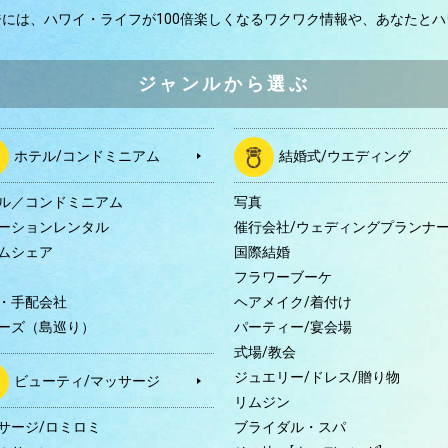
ジには、
ハワイ・ライフが100倍楽しくなるワクワク情報や、
あなたとハ
ジャンルから選ぶ
ホテル/コンドミニアム
結婚式/ウエディング
ル／コンドミニアム
写真
ーションレンタル
催行会社/ウェディングプランナ
ムシェア
国際結婚
B
フラワーブーケ
・手配会社
ヘアメイク/着付け
ーズ（島巡り）
パーティー/宴会場
式場/教会
ジュエリー/ドレス/贈り物
ビューティ/マッサージ
リムジン
サージ/ロミロミ
ブライダル・スパ