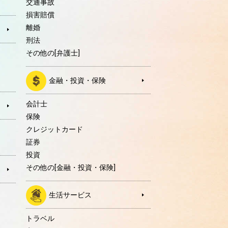
交通事故
損害賠償
離婚
刑法
その他の[弁護士]
金融・投資・保険
会計士
保険
クレジットカード
証券
投資
その他の[金融・投資・保険]
生活サービス
トラベル