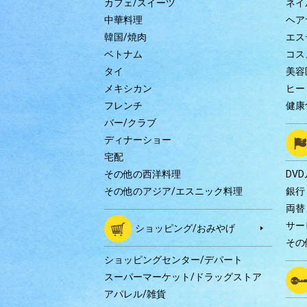
カフェ/スイーツ
ネイ
中華料理
ヘア
韓国/焼肉
エス
ベトナム
コス
タイ
美容
メキシカン
ヒー
フレンチ
健康
バー/クラブ
ディナーショー
宅配
その他の西洋料理
DV
その他のアジア/エスニック料理
銀行
両替
サー
ショッピング/おみやげ
その
ショッピングセンター/デパート
スーパーマーケット/ドラッグストア
アパレル/雑貨