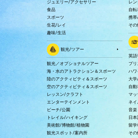
ジュエリー/アクセサリー
レン
食品
自転
スポーツ
携帯/
生花/レイ
その
趣味/生活
観光/ツアー
英語
観光／オプショナルツアー
プリ
海・水のアトラクション＆スポーツ
ハワ
陸のアクティビティ＆スポーツ
大学
空のアクティビティ＆スポーツ
自動
レッスン/クラフト
マッ
エンターテインメント
ネイ
ビーチ/公園
音楽
トレイル/ハイキング
日本
美術館/博物館/植物園
留学
観光スポット/案内所
その