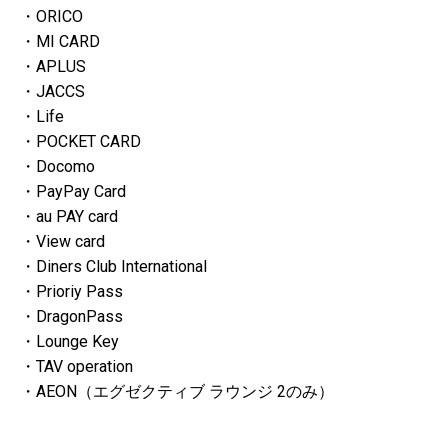
・ORICO
・MI CARD
・APLUS
・JACCS
・Life
・POCKET CARD
・Docomo
・PayPay Card
・au PAY card
・View card
・Diners Club International
・Prioriy Pass
・DragonPass
・Lounge Key
・TAV operation
・AEON（エグゼクティブ ラウンジ 2のみ）