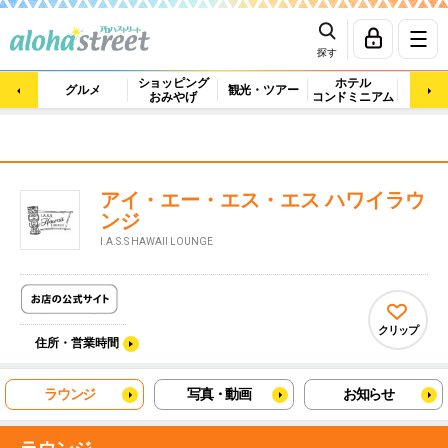
探す
ショッピング
ホテル
ビュ
グルメ
観光・ツアー
おみやげ
コンドミニアム
マッ
アイ・エー・エス・エス ハワイラウ
ンジ
I.A.S.S HAWAII LOUNGE
クリップ
住所・営業時間
ラウンジ
写真・動画
お知らせ