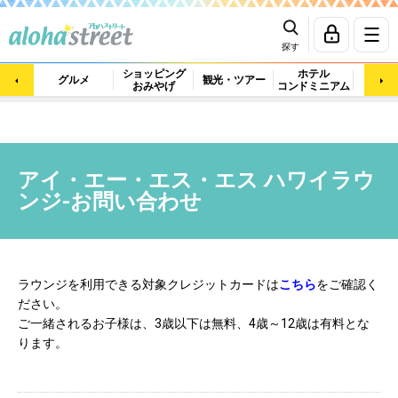
探す
ショッピング
ホテル
ビュ
グルメ
観光・ツアー
おみやげ
コンドミニアム
マッ
アイ・エー・エス・エス ハワイラウ
ンジ-お問い合わせ
ラウンジを利用できる対象クレジットカードは
こちら
をご確認く
ださい。
ご一緒されるお子様は、3歳以下は無料、4歳～12歳は有料とな
ります。