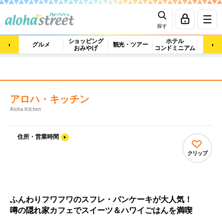
探す
ショッピング
ホテル
ビュ
グルメ
観光・ツアー
おみやげ
コンドミニアム
マッ
アロハ・キッチン
Aloha Kitchen
住所・営業時間
クリップ
ふんわりフワフワのスフレ・パンケーキが大人気！
噂の隠れ家カフェでスイーツ＆ハワイごはんを満喫