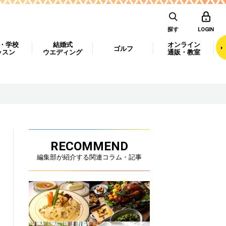
探す
LOGIN
・学校
結婚式
オンライン
ゴルフ
ッスン
ウエディング
通販・教室
RECOMMEND
編集部が紹介する関連コラム・記事