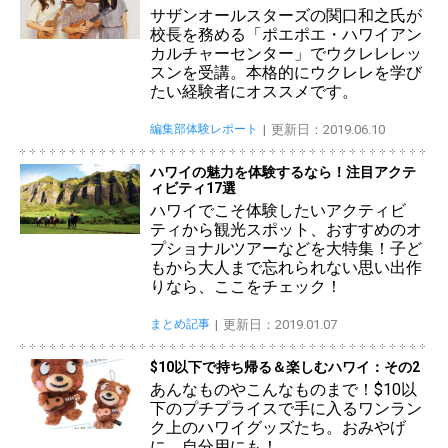
サザンオールスターズの関口和之氏が
校長を務める「ポエポエ・ハワイアン
カルチャーセンター」でウクレレレッ
スンを受講。本格的にウクレレを学び
たい経験者にオススメです。
編集部体験レポート
更新日：2019.06.10
ハワイの魅力を体験するなら！注目アクテ
ィビティ17選
ハワイでこそ体験したいアクティビ
ティから観光スポット、おすすめのオ
プショナルツアーなどを大特集！子ど
もから大人まで忘れられない思い出作
りなら、ここをチェック！
まとめ記事
更新日：2019.01.07
$10以下で持ち帰る＆楽しむハワイ：その2
あんなものやこんなものまで！$10以
下のプチプライスで手に入るワンラン
ク上のハワイグッズたち。おみやげ
に、自分用にも！