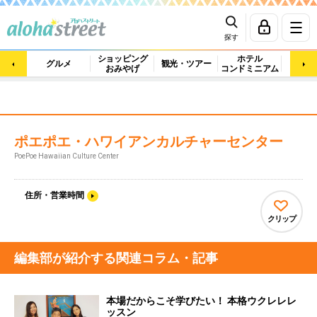
探す
ショッピング
ホテル
ビュ
グルメ
観光・ツアー
おみやげ
コンドミニアム
マッ
ポエポエ・ハワイアンカルチャーセンター
PoePoe Hawaiian Culture Center
住所・営業時間
クリップ
編集部が紹介する関連コラム・記事
本場だからこそ学びたい！ 本格ウクレレレ
ッスン